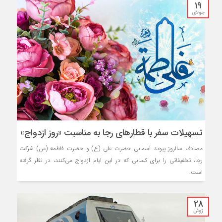
19
جولای
تسهیلات سفر با قطار‌های رجا به مناسبت «روز ازدواج»
مصادف سالروز پیوند آسمانی حضرت علی (ع) و حضرت فاطمه (س) شرکت
رجا، تخفیفاتی را برای کسانی که در این ایام ازدواج می‌کنند، در نظر گرفته
است.
28
ژوئن