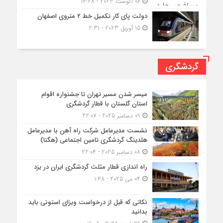
06 آگوست 2023 - 14:28
دولت پای کار تکمیل خط ۲ متروی اصفهان
15 آوریل 2023 - 2:31
گردشگری
میسر شدن مسیر تهران تا جشنواره اقوام
استان گلستان با قطار گردشگری
09 دسامبر 2025 - 22:07
نشست مدیرعامل شرکت راه آهن با مدیرعامل
هلدینگ گردشگری تامین اجتماعی (هگتا)
08 دسامبر 2025 - 22:04
راه اندازی قطار مثلث گردشگری ایران در یزد
04 می 2025 - 1:48
نکاتی که قبل از درخواست ویزای استونی باید
بدانید