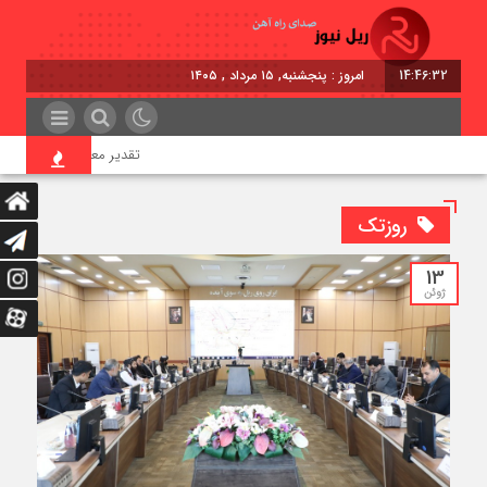
14:46:32
امروز : پنجشنبه, ۱۵ مرداد , ۱۴۰۵
تقدیر معاون اول رئیس‌جمهور
روزتک
13
ژوئن