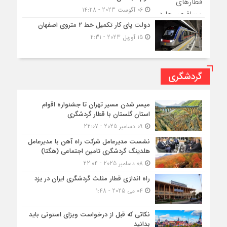
06 آگوست 2023 - 14:28
دولت پای کار تکمیل خط ۲ متروی اصفهان
15 آوریل 2023 - 2:31
گردشگری
میسر شدن مسیر تهران تا جشنواره اقوام
استان گلستان با قطار گردشگری
09 دسامبر 2025 - 22:07
نشست مدیرعامل شرکت راه آهن با مدیرعامل
هلدینگ گردشگری تامین اجتماعی (هگتا)
08 دسامبر 2025 - 22:04
راه اندازی قطار مثلث گردشگری ایران در یزد
04 می 2025 - 1:48
نکاتی که قبل از درخواست ویزای استونی باید
بدانید