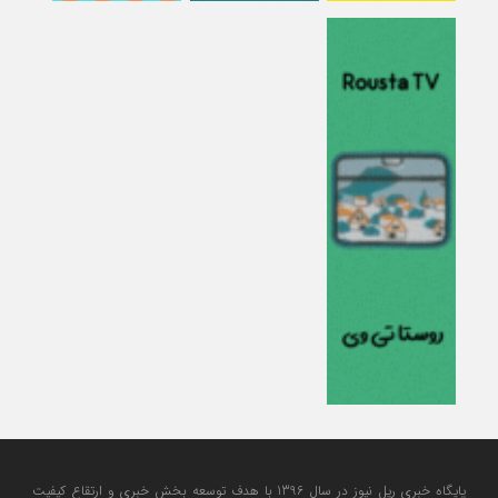
پایگاه خبری ریل نیوز در سال 1396 با هدف توسعه بخش خبری و ارتقاع کیفیت