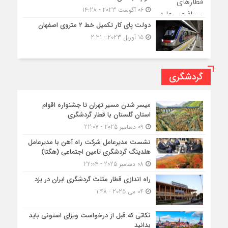
06 آگوست 2023 - 14:28
دولت پای کار تکمیل خط ۲ متروی اصفهان
15 آوریل 2023 - 2:31
گردشگری
میسر شدن مسیر تهران تا جشنواره اقوام
استان گلستان با قطار گردشگری
09 دسامبر 2025 - 22:07
نشست مدیرعامل شرکت راه آهن با مدیرعامل
هلدینگ گردشگری تامین اجتماعی (هگتا)
08 دسامبر 2025 - 22:04
راه اندازی قطار مثلث گردشگری ایران در یزد
04 می 2025 - 1:48
نکاتی که قبل از درخواست ویزای استونی باید
بدانید