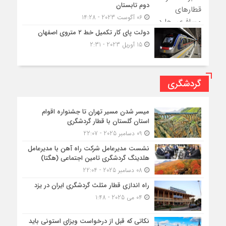
دوم تابستان
06 آگوست 2023 - 14:28
دولت پای کار تکمیل خط ۲ متروی اصفهان
15 آوریل 2023 - 2:31
گردشگری
میسر شدن مسیر تهران تا جشنواره اقوام
استان گلستان با قطار گردشگری
09 دسامبر 2025 - 22:07
نشست مدیرعامل شرکت راه آهن با مدیرعامل
هلدینگ گردشگری تامین اجتماعی (هگتا)
08 دسامبر 2025 - 22:04
راه اندازی قطار مثلث گردشگری ایران در یزد
04 می 2025 - 1:48
نکاتی که قبل از درخواست ویزای استونی باید