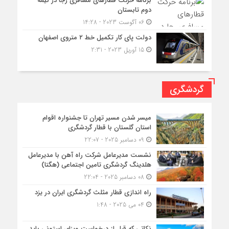
برنامه حرکت قطارهای مسافری رجا در نیمه
دوم تابستان
06 آگوست 2023 - 14:28
دولت پای کار تکمیل خط ۲ متروی اصفهان
15 آوریل 2023 - 2:31
گردشگری
میسر شدن مسیر تهران تا جشنواره اقوام
استان گلستان با قطار گردشگری
09 دسامبر 2025 - 22:07
نشست مدیرعامل شرکت راه آهن با مدیرعامل
هلدینگ گردشگری تامین اجتماعی (هگتا)
08 دسامبر 2025 - 22:04
راه اندازی قطار مثلث گردشگری ایران در یزد
04 می 2025 - 1:48
نکاتی که قبل از درخواست ویزای استونی باید