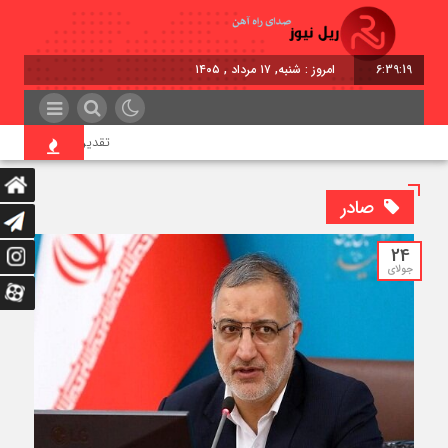
6:39:19
امروز : شنبه, ۱۷ مرداد , ۱۴۰۵
تقدیر معاون اول رئیس‌جم
صادر
24
جولای