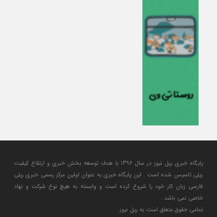
پایگاه خبری ریل نیوز در سال 1396 با هدف توسعه بخش خبری و ارتقاع کیفیت
ریلی تاسیس شده است . این پایگاه خبری به عنوان اولین مرکز رسمی خبری ریلی
فارسی زبان کار خود را شروع کرده است و وابسته به هیچ نوع شرکت و نهاد
خاصی نمی باشد .
تمامی حقوق متعلق است به ریل نیوز