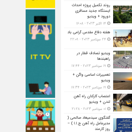
روند تکمیل پروژه احداث
ایستگاه جدید مسافری
دورود + ویدیو
14 اکتبر 2023 - 16:08
هفته دفاع مقدس گرامی باد
24 سپتامبر 2023 - 22:09
ویدیو تصادف قطار در
راهبندها
19 سپتامبر 2023 - 17:44
تعمییرات اساسی واگن +
ویدیو
19 سپتامبر 2023 - 17:34
اعتصاب کارکنان راه آهن
لندن + ویدیو
01 سپتامبر 2023 - 21:28
گفتگوی سیدمیعاد صالحی (
مدیرعامل راه آهن ج.ا.ا ) –
روز کارمند