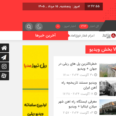
12:42:56
برابر با : Thursday - 6 August - 2026
کل اخبار
7972
اخبار امروز :
0
آخرین خبرها
اعزام قطار فوق‌العاده کرمان – خرمشهر
اجرای پروژه احداث زیرگذر ع
یدیو
خطرناکترین پل های ریلی در
جهان + ویدیو
30 آگوست 2024 - 17:00
ویدیو مستند تاریخچه راه
آهن ایران
19 آگوست 2024 - 17:28
معرفی ایستگاه راه اهن شهر
میلان ایتالیا + ویدیو
03 آگوست 2024 - 2:57