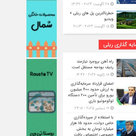
27 آگوست 2023 - 13:32
خطرناکترین پل های ریلی +
ویدیو
15 آگوست 2023 - 20:13
یه گذاری ریلی
راه آهن بروجرد نیازمند
ردیف بودجه مستقل است
18 ژانویه 2026 - 14:47
امضای قرارداد سرمایه‌گذاری
به ارزش حدود ۴۰۰ میلیون
یورو برای تأمین ۲۰۰ دستگاه
لوکوموتیو باری
19 دسامبر 2025 - 23:16
با استفاده از سپرده‌گذاری
خاص دولت، حدود ۱۵ هزار
میلیارد تومان به بخش
خصوصی اختصاص یافت