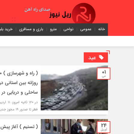
خانه
عمومی
نواحی
مترو
باری و مسافری
خرید بلی
عید
01
می
ساحلی و دریایی در 
فطر تا صدور ۱۹ مجوز جدید احداث سازه‌های ساحلی و دریایی در خوزستان مورد اشاره قرار گرفت.
24
( تسنیم ) آغاز پیش
آوریل