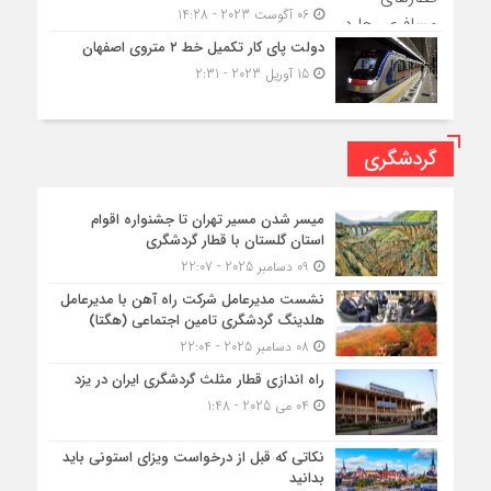
06 آگوست 2023 - 14:28
دولت پای کار تکمیل خط ۲ متروی اصفهان
15 آوریل 2023 - 2:31
گردشگری
میسر شدن مسیر تهران تا جشنواره اقوام
استان گلستان با قطار گردشگری
09 دسامبر 2025 - 22:07
نشست مدیرعامل شرکت راه آهن با مدیرعامل
هلدینگ گردشگری تامین اجتماعی (هگتا)
08 دسامبر 2025 - 22:04
راه اندازی قطار مثلث گردشگری ایران در یزد
04 می 2025 - 1:48
نکاتی که قبل از درخواست ویزای استونی باید
بدانید