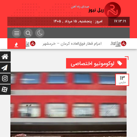
17:13:19
امروز : پنجشنبه, ۱۵ مرداد , ۱۴۰۵
اعزام قطار فوق‌العاده کرمان – خرمشهر
اجرای پروژ
لوکوموتیو اختصاصی
13
مارس