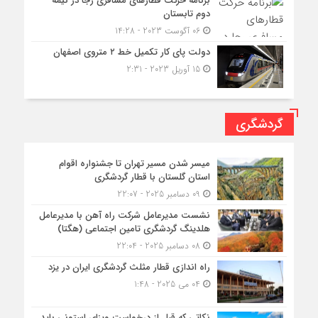
برنامه حرکت قطارهای مسافری رجا در نیمه
دوم تابستان
06 آگوست 2023 - 14:28
دولت پای کار تکمیل خط ۲ متروی اصفهان
15 آوریل 2023 - 2:31
گردشگری
میسر شدن مسیر تهران تا جشنواره اقوام
استان گلستان با قطار گردشگری
09 دسامبر 2025 - 22:07
نشست مدیرعامل شرکت راه آهن با مدیرعامل
هلدینگ گردشگری تامین اجتماعی (هگتا)
08 دسامبر 2025 - 22:04
راه اندازی قطار مثلث گردشگری ایران در یزد
04 می 2025 - 1:48
نکاتی که قبل از درخواست ویزای استونی باید