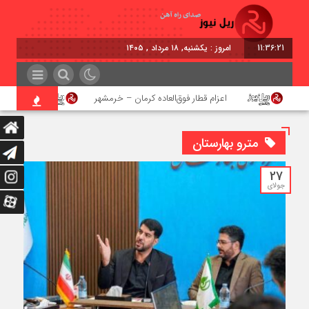
11:36:21
امروز : یکشنبه, ۱۸ مرداد , ۱۴۰۵
اعزام قطار فوق‌العاده کرمان – خرمشهر
اجرای پرو
مترو بهارستان
27
جولای