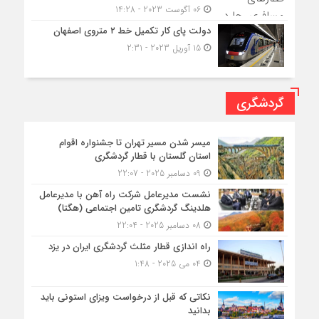
06 آگوست 2023 - 14:28
دولت پای کار تکمیل خط ۲ متروی اصفهان
15 آوریل 2023 - 2:31
گردشگری
میسر شدن مسیر تهران تا جشنواره اقوام
استان گلستان با قطار گردشگری
09 دسامبر 2025 - 22:07
نشست مدیرعامل شرکت راه آهن با مدیرعامل
هلدینگ گردشگری تامین اجتماعی (هگتا)
08 دسامبر 2025 - 22:04
راه اندازی قطار مثلث گردشگری ایران در یزد
04 می 2025 - 1:48
نکاتی که قبل از درخواست ویزای استونی باید
بدانید