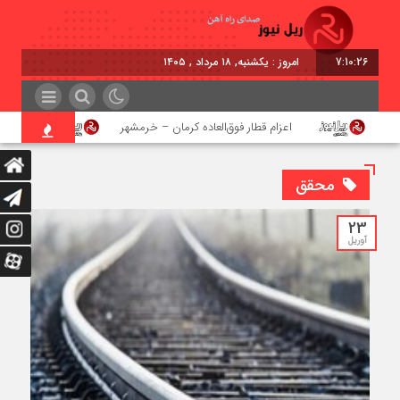
7:10:27
امروز : یکشنبه, ۱۸ مرداد , ۱۴۰۵
اعزام قطار فوق‌العاده کرمان – خرمشهر
اجرای پرو
محقق
23
آوریل