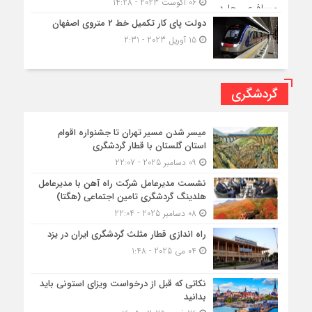
06 آگوست 2023 - 14:28
دولت پای کار تکمیل خط ۲ متروی اصفهان
15 آوریل 2023 - 2:31
گردشگری
میسر شدن مسیر تهران تا جشنواره اقوام
استان گلستان با قطار گردشگری
09 دسامبر 2025 - 22:07
نشست مدیرعامل شرکت راه آهن با مدیرعامل
هلدینگ گردشگری تامین اجتماعی (هگتا)
08 دسامبر 2025 - 22:04
راه اندازی قطار مثلث گردشگری ایران در یزد
04 می 2025 - 1:48
نکاتی که قبل از درخواست ویزای استونی باید
بدانید