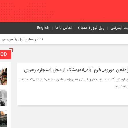
ت اینترنتی
ریل نیوز ( مدیا )
تماس با ما
English
تقدیر معاون اول رئیس‌جمهور از مدیرعامل
VOD بخش و
 راه‌آهن دورود_خرم آباد_اندیمشک از محل استجازه رهبری
ن لرستان گفت: مبالغ اعتباری تزریقی به پروژه راه‌آهن دورود_خرم آباد_اندیمشک
واهد بود.