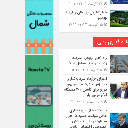
27 آگوست 2023 - 13:32
خطرناکترین پل های ریلی +
ویدیو
15 آگوست 2023 - 20:13
یه گذاری ریلی
راه آهن بروجرد نیازمند
ردیف بودجه مستقل است
18 ژانویه 2026 - 14:47
امضای قرارداد سرمایه‌گذاری
به ارزش حدود ۴۰۰ میلیون
یورو برای تأمین ۲۰۰ دستگاه
لوکوموتیو باری
19 دسامبر 2025 - 23:16
با استفاده از سپرده‌گذاری
خاص دولت، حدود ۱۵ هزار
میلیارد تومان به بخش
خصوصی اختصاص یافت