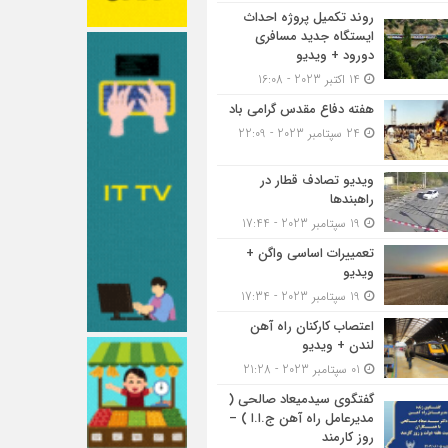
روند تکمیل پروژه احداث
ایستگاه جدید مسافری
دورود + ویدیو
14 اکتبر 2023 - 16:08
هفته دفاع مقدس گرامی باد
24 سپتامبر 2023 - 22:09
ویدیو تصادف قطار در
راهبندها
19 سپتامبر 2023 - 17:44
تعمییرات اساسی واگن +
ویدیو
19 سپتامبر 2023 - 17:34
اعتصاب کارکنان راه آهن
لندن + ویدیو
01 سپتامبر 2023 - 21:28
گفتگوی سیدمیعاد صالحی (
مدیرعامل راه آهن ج.ا.ا ) –
روز کارمند