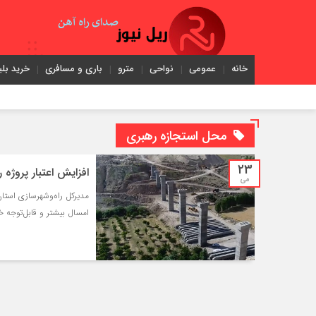
خانه
عمومی
نواحی
مترو
باری و مسافری
خرید بلی
محل استجازه رهبری
23
افزایش اعتبار پروژه
می
مدیرکل راه‌و‌شهرسازی استا
امسال بیشتر و قابل‌توجه خ