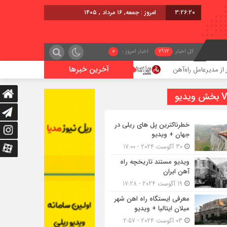
3:26:21
امروز : جمعه, ۱۶ مرداد , ۱۴۰۵
کل اخبار
7972
اخبار امروز :
0
آخرین خبرها
 راه‌آهن
اعزام قطار فوق‌العاده کرمان – خرمشهر
یدیو
خطرناکترین پل های ریلی در
جهان + ویدیو
30 آگوست 2024 - 17:00
ویدیو مستند تاریخچه راه
آهن ایران
19 آگوست 2024 - 17:28
معرفی ایستگاه راه اهن شهر
میلان ایتالیا + ویدیو
03 آگوست 2024 - 2:57