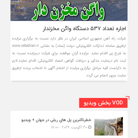
اجاره تعداد ۵۳۷ دستگاه واگن مخزندار
شركت راه آهن جمهوری اسلامی ایران در نظر دارد نسبت به برگزاری مزایده
ازطريق سامانه تدارکات الکترونيکي دولت (ستاد) به نشاني www.setadiran.ir
به شرح زیر اقدام نماید. مزایده گران موظفند براي شرکت درمزایده نسبت به
ثبت نام درسايت مذکور و دريافت گواهي امضاء الکترونيکي اقدام نمايند.لازم
به ذکراست کليه مراحل برگزاري مزایده از انتشار آگهی تا انتخاب برنده ازطريق
سايت مزبور انجام مي گردد.
VOD بخش ویدیو
خطرناکترین پل های ریلی در جهان + ویدیو
30 آگوست 2024 - 17:00