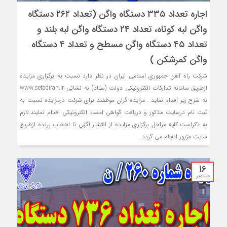
اجاره تعداد ۳۳۵ دستگاه واگن (تعداد ۲۶۲ دستگاه
واگن لبه کوتاه، تعداد ۲۴ دستگاه واگن لبه بلند و
تعداد ۴۵ دستگاه واگن مسطح و تعداد ۴ دستگاه
واگن کمرشکن )
شركت راه آهن جمهوری اسلامی ایران در نظر دارد نسبت به برگزاری مزایده
ازطريق سامانه تدارکات الکترونيکي دولت (ستاد) به نشاني www.setadiran.ir
به شرح زیر اقدام نماید . مزایده گران موظفند براي شرکت درمزایده نسبت به
ثبت نام درسايت مذکور و دريافت گواهي امضاء الکترونيکي اقدام نمايند.لازم
به ذکراست کليه مراحل برگزاري مزایده از انتشار آگهی تا انتخاب برنده ازطريق
سايت مزبور انجام مي گردد.
16
دسامبر