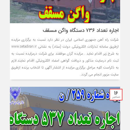
اجاره تعداد ۷۳۶ دستگاه واگن مسقف
شركت راه آهن جمهوری اسلامی ایران در نظر دارد نسبت به برگزاری مزایده
ازطريق سامانه تدارکات الکترونيکي دولت (ستاد) به نشاني www.setadiran.ir
به شرح زیر اقدام نماید . مزایده گران موظفند براي شرکت درمزایده نسبت به
ثبت نام درسايت مذکور و دريافت گواهي امضاء الکترونيکي اقدام نمايند.لازم
به ذکراست کليه مراحل برگزاري مزایده از انتشار آگهی تا انتخاب برنده ازطريق
سايت مزبور انجام مي گردد.
16
دسامبر