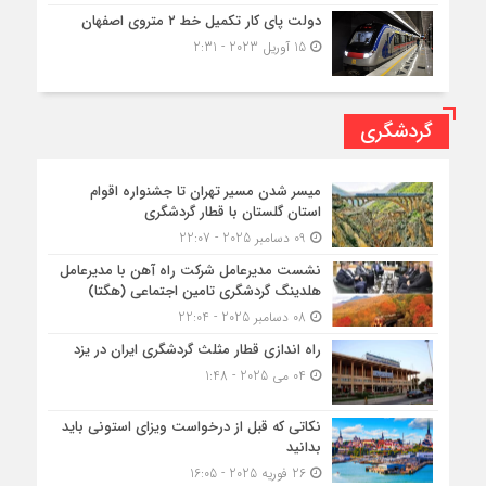
دولت پای کار تکمیل خط ۲ متروی اصفهان
15 آوریل 2023 - 2:31
گردشگری
میسر شدن مسیر تهران تا جشنواره اقوام
استان گلستان با قطار گردشگری
09 دسامبر 2025 - 22:07
نشست مدیرعامل شرکت راه آهن با مدیرعامل
هلدینگ گردشگری تامین اجتماعی (هگتا)
08 دسامبر 2025 - 22:04
راه اندازی قطار مثلث گردشگری ایران در یزد
04 می 2025 - 1:48
نکاتی که قبل از درخواست ویزای استونی باید
بدانید
26 فوریه 2025 - 16:05