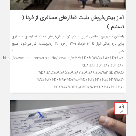
آغاز پیش‌فروش بلیت قطارهای مسافری از فردا (
تسنیم )
راه‌آهن جمهوری اسلامی ایران اعلام کرد: پیش‌فروش بلیت قطارهای مسافری
برای بازه زمانی اول تا ۳۱ خرداد ۱۴۰۱ از فردا ۱۹ اردیبهشت آغاز می‌شود. منبع
خبر :
https://www.tasnimnews.com/fa/keyword/1633/%D8%B1%D8%A7%D9%87-
%D8%A2%D9%87%D9%86-
%D8%AC%D9%85%D9%87%D9%88%D8%B1%DB%8C-
%D8%A7%D8%B3%D9%84%D8%A7%D9%85%DB%8C-
%D8%A7%DB%8C%D8%B1%D8%A7%D9%86
09
می