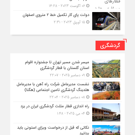
06 آگوست 2023 - 14:28
دولت پای کار تکمیل خط ۲ متروی اصفهان
15 آوریل 2023 - 2:31
گردشگری
میسر شدن مسیر تهران تا جشنواره اقوام
استان گلستان با قطار گردشگری
09 دسامبر 2025 - 22:07
نشست مدیرعامل شرکت راه آهن با مدیرعامل
هلدینگ گردشگری تامین اجتماعی (هگتا)
08 دسامبر 2025 - 22:04
راه اندازی قطار مثلث گردشگری ایران در یزد
04 می 2025 - 1:48
نکاتی که قبل از درخواست ویزای استونی باید
بدانید