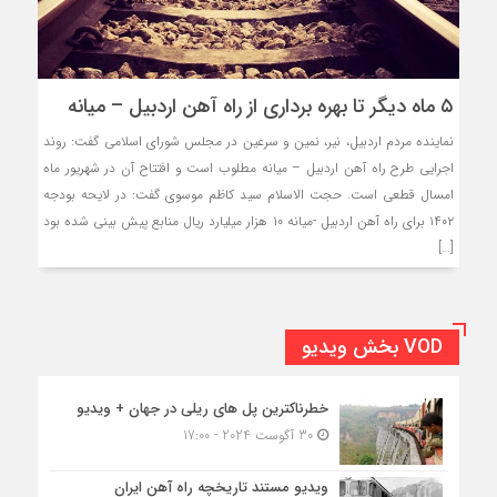
۵ ماه دیگر تا بهره برداری از راه آهن اردبیل – میانه
نماینده مردم اردبیل، نیر، نمین و سرعین در مجلس شورای اسلامی گفت: روند
اجرایی طرح راه آهن اردبیل – میانه مطلوب است و افتتاح آن در شهریور ماه
امسال قطعی است. حجت الاسلام سید کاظم موسوی گفت: در لایحه بودجه
۱۴۰۲ برای راه آهن اردبیل -میانه ۱۰ هزار میلیارد ریال منابع پیش بینی شده بود
[…]
VOD بخش ویدیو
خطرناکترین پل های ریلی در جهان + ویدیو
30 آگوست 2024 - 17:00
ویدیو مستند تاریخچه راه آهن ایران