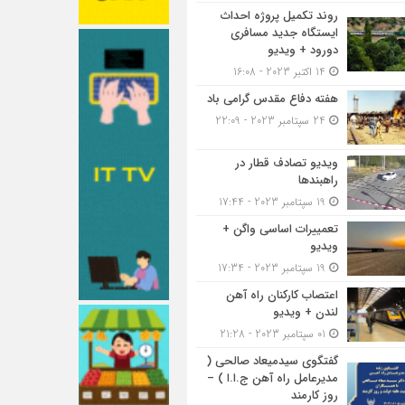
روند تکمیل پروژه احداث
ایستگاه جدید مسافری
دورود + ویدیو
14 اکتبر 2023 - 16:08
هفته دفاع مقدس گرامی باد
24 سپتامبر 2023 - 22:09
ویدیو تصادف قطار در
راهبندها
19 سپتامبر 2023 - 17:44
تعمییرات اساسی واگن +
ویدیو
19 سپتامبر 2023 - 17:34
اعتصاب کارکنان راه آهن
لندن + ویدیو
01 سپتامبر 2023 - 21:28
گفتگوی سیدمیعاد صالحی (
مدیرعامل راه آهن ج.ا.ا ) –
روز کارمند