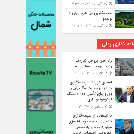
27 آگوست 2023 - 13:32
خطرناکترین پل های ریلی +
ویدیو
15 آگوست 2023 - 20:13
یه گذاری ریلی
راه آهن بروجرد نیازمند
ردیف بودجه مستقل است
18 ژانویه 2026 - 14:47
امضای قرارداد سرمایه‌گذاری
به ارزش حدود ۴۰۰ میلیون
یورو برای تأمین ۲۰۰ دستگاه
لوکوموتیو باری
19 دسامبر 2025 - 23:16
با استفاده از سپرده‌گذاری
خاص دولت، حدود ۱۵ هزار
میلیارد تومان به بخش
خصوصی اختصاص یافت