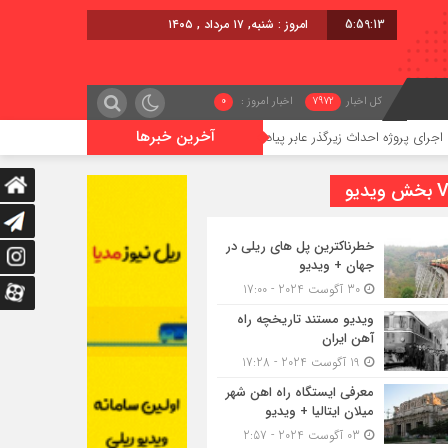
5:59:14
امروز : شنبه, ۱۷ مرداد , ۱۴۰۵
کل اخبار
7972
اخبار امروز :
0
آخرین خبرها
 احداث زیرگذر عابر پیاده در حریم ریلی قائمشهر
گوگوچانی سکان نی
یدیو
خطرناکترین پل های ریلی در
جهان + ویدیو
30 آگوست 2024 - 17:00
ویدیو مستند تاریخچه راه
آهن ایران
19 آگوست 2024 - 17:28
معرفی ایستگاه راه اهن شهر
میلان ایتالیا + ویدیو
03 آگوست 2024 - 2:57