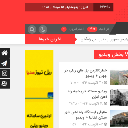
1:23:11
امروز : پنجشنبه, ۱۵ مرداد , ۱۴۰۵
کل اخبار
7972
اخبار امروز :
0
آخرین خبرها
 مدیرعامل راه‌آهن
اعزام قطار فوق‌العاده کرمان – خرمشهر
یدیو
خطرناکترین پل های ریلی در
جهان + ویدیو
30 آگوست 2024 - 17:00
ویدیو مستند تاریخچه راه
آهن ایران
19 آگوست 2024 - 17:28
معرفی ایستگاه راه اهن شهر
میلان ایتالیا + ویدیو
03 آگوست 2024 - 2:57