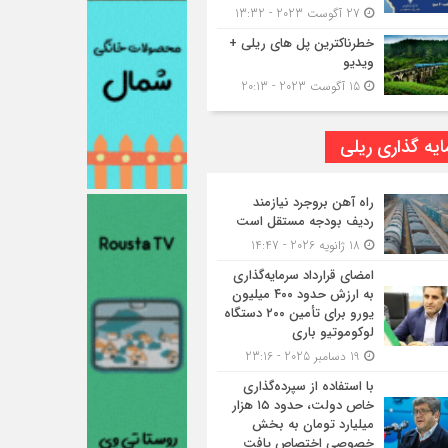
27 آگوست 2023 - 13:32
خطرناکترین پل های ریلی +
ویدیو
15 آگوست 2023 - 20:13
یه گذاری ریلی
راه آهن بروجرد نیازمند
ردیف بودجه مستقل است
18 ژانویه 2026 - 14:47
امضای قرارداد سرمایه‌گذاری
به ارزش حدود ۴۰۰ میلیون
یورو برای تأمین ۲۰۰ دستگاه
لوکوموتیو باری
19 دسامبر 2025 - 23:16
با استفاده از سپرده‌گذاری
خاص دولت، حدود ۱۵ هزار
میلیارد تومان به بخش
خصوصی اختصاص یافت