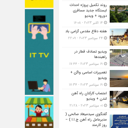
روند تکمیل پروژه احداث
ایستگاه جدید مسافری
دورود + ویدیو
14 اکتبر 2023 - 16:08
هفته دفاع مقدس گرامی باد
24 سپتامبر 2023 - 22:09
ویدیو تصادف قطار در
راهبندها
19 سپتامبر 2023 - 17:44
تعمییرات اساسی واگن +
ویدیو
19 سپتامبر 2023 - 17:34
اعتصاب کارکنان راه آهن
لندن + ویدیو
01 سپتامبر 2023 - 21:28
گفتگوی سیدمیعاد صالحی (
مدیرعامل راه آهن ج.ا.ا ) –
روز کارمند