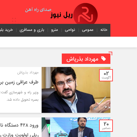
خانه
عمومی
نواحی
مترو
باری و مسافری
خرید بلی
مهرداد بذرپاش
02
مهرداد بذرپاش
آگوست
طرف عراقی زمین بر
وزیر راه و شهرسازی گفت: 
بصره تحویل داده شد.
20
دسامبر
ریلی اولویت وزارت ر