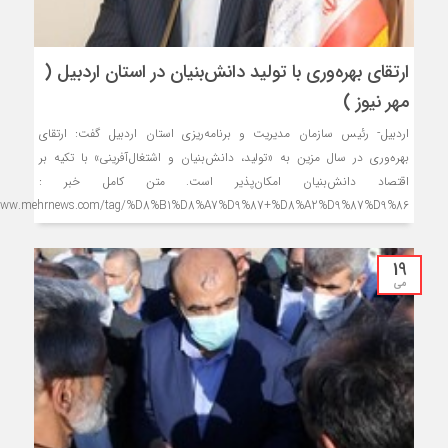
ارتقای بهره‌وری با تولید دانش‌بنیان در استان اردبیل (
مهر نیوز )
اردبیل- رئیس سازمان مدیریت و برنامه‌ریزی استان اردبیل گفت: ارتقای
بهره‌وری در سال مزین به «تولید، دانش‌بنیان و اشتغال‌آفرینی» با تکیه بر
اقتصاد دانش‌بنیان امکان‌پذیر است. متن کامل خبر :
/www.mehrnews.com/tag/%D8%B1%D8%A7%D9%87+%D8%A2%D9%87%D9%86
19
می