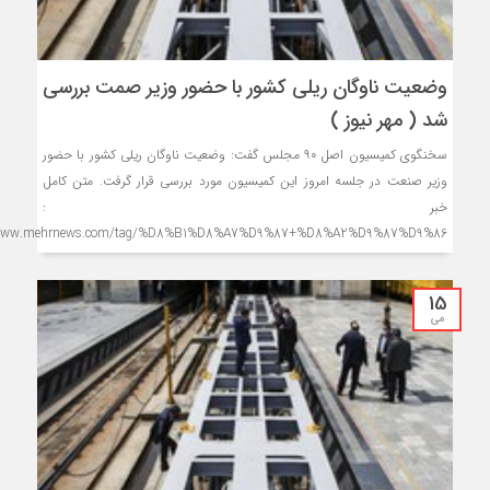
وضعیت ناوگان ریلی کشور با حضور وزیر صمت بررسی
شد ( مهر نیوز )
سخنگوی کمیسیون اصل ۹۰ مجلس گفت: وضعیت ناوگان ریلی کشور با حضور
وزیر صنعت در جلسه امروز این کمیسیون مورد بررسی قرار گرفت. متن کامل
خبر :
/www.mehrnews.com/tag/%D8%B1%D8%A7%D9%87+%D8%A2%D9%87%D9%86
15
می