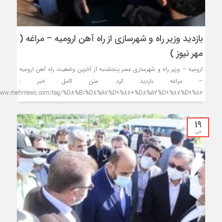
بازدید وزیر راه و شهرسازی از راه آهن ارومیه – مراغه (
مهر نیوز )
ارومیه – وزیر راه و شهرسازی عصر پنجشنبه از آخرین وضعیت راه آهن ارومیه
– مراغه بازدید کرد. متن کامل خبر :
/www.mehrnews.com/tag/%D8%B1%D8%A7%D9%87+%D8%A2%D9%87%D9%86
19
می