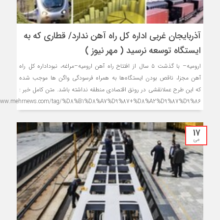
آذربایجان غربی اداره کل راه آهن ندارد/ قطاری که به
ایستگاه توسعه نرسید ( مهر نیوز )
ارومیه– با گذشت ۵ سال از افتتاح راه آهن ارومیه–مراغه، نبوداداره کل راه
آهن مجزا، ناقص بودن ایستگاه‌ها به همراه فرسودگی واگن ها موجب شده
که این طرح عملانقشی در رونق اقتصادی منطقه نداشته باشد. متن کامل خبر :
/www.mehrnews.com/tag/%D8%B1%D8%A7%D9%87+%D8%A2%D9%87%D9%86
17
می