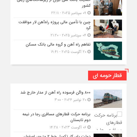
کشور
09 سپتامبر 2025 - 22:11
چین با تأمین مالی پروژه راه‌آهن لار موافقت
کرد
04 سپتامبر 2025 - 21:20
تفاهم راه آهن و گروه مالی بانک مسکن
20 آگوست 2025 - 19:41
قطار حومه ای
۸۰۰ واگن فرسوده راه آهن از مدار خارج شد
20 نوامبر 2024 - 3:00
برنامه حرکت قطارهای مسافری رجا در نیمه
دوم تابستان
06 آگوست 2023 - 14:28
دولت پای کار تکمیل خط ۲ متروی اصفهان