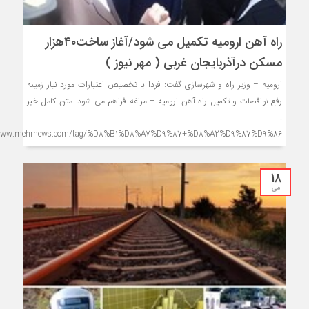
راه آهن ارومیه تکمیل می شود/آغاز ساخت۴۰هزار
مسکن درآذربایجان غربی ( مهر نیوز )
ارومیه – وزیر راه و شهرسازی گفت: فردا با تخصیص اعتبارات مورد نیاز زمینه
رفع نواقصات و تکمیل راه آهن ارومیه – مراغه فراهم می شود. متن کامل خبر
:
/www.mehrnews.com/tag/%D8%B1%D8%A7%D9%87+%D8%A2%D9%87%D9%86
18
می