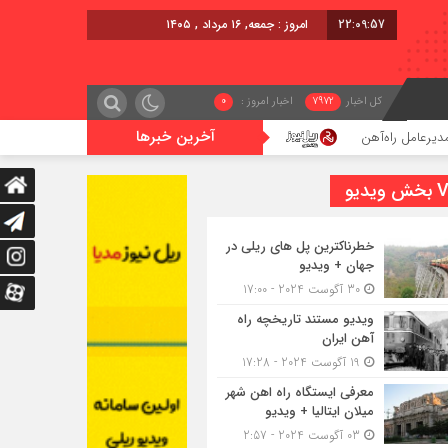
22:09:57
امروز : جمعه, ۱۶ مرداد , ۱۴۰۵
کل اخبار
7972
اخبار امروز :
0
آخرین خبرها
‌آهن
اعزام قطار فوق‌العاده کرمان – خرمشهر
اجرای
یدیو
خطرناکترین پل های ریلی در
جهان + ویدیو
30 آگوست 2024 - 17:00
ویدیو مستند تاریخچه راه
آهن ایران
19 آگوست 2024 - 17:28
معرفی ایستگاه راه اهن شهر
میلان ایتالیا + ویدیو
03 آگوست 2024 - 2:57