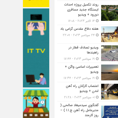
روند تکمیل پروژه احداث
ایستگاه جدید مسافری
دورود + ویدیو
14 اکتبر 2023 - 16:08
هفته دفاع مقدس گرامی باد
24 سپتامبر 2023 - 22:09
ویدیو تصادف قطار در
راهبندها
19 سپتامبر 2023 - 17:44
تعمییرات اساسی واگن +
ویدیو
19 سپتامبر 2023 - 17:34
اعتصاب کارکنان راه آهن
لندن + ویدیو
01 سپتامبر 2023 - 21:28
گفتگوی سیدمیعاد صالحی (
مدیرعامل راه آهن ج.ا.ا ) –
روز کارمند