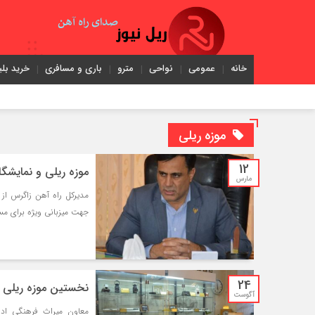
خانه
عمومی
نواحی
مترو
باری و مسافری
خرید بلی
موزه ریلی
12
موزه ریلی و نمایشگا
مارس
مدیرکل راه آهن زاگرس از 
جهت میزبانی ویژه برای مسا
24
نخستین موزه ریلی 
آگوست
معاون میراث‌ فرهنگی اد