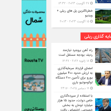
27 آگوست 2023 - 13:32
خطرناکترین پل های ریلی +
ویدیو
15 آگوست 2023 - 20:13
یه گذاری ریلی
راه آهن بروجرد نیازمند
ردیف بودجه مستقل است
18 ژانویه 2026 - 14:47
امضای قرارداد سرمایه‌گذاری
به ارزش حدود ۴۰۰ میلیون
یورو برای تأمین ۲۰۰ دستگاه
لوکوموتیو باری
19 دسامبر 2025 - 23:16
با استفاده از سپرده‌گذاری
خاص دولت، حدود ۱۵ هزار
میلیارد تومان به بخش
خصوصی اختصاص یافت