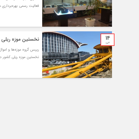
فعالیت رسمی بهره‌برداری 
14
نخستین موزه ریلی ک
می
رییس گروه موزه‌ها و امو
نخستین موزه ریلی کشور در