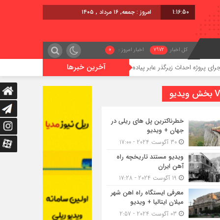
1:16:51
امروز : جمعه, ۱۶ مرداد , ۱۴۰۵
کل اخبار
7972
اخبار امروز :
0
آخرین خبرها
حداث زیرگذر عابر پیاده در حریم ریلی قائمشهر
گوگوچانی سکان نیروی
یدیو
خطرناکترین پل های ریلی در
جهان + ویدیو
30 آگوست 2024 - 17:00
ویدیو مستند تاریخچه راه
آهن ایران
19 آگوست 2024 - 17:28
معرفی ایستگاه راه اهن شهر
میلان ایتالیا + ویدیو
03 آگوست 2024 - 2:57