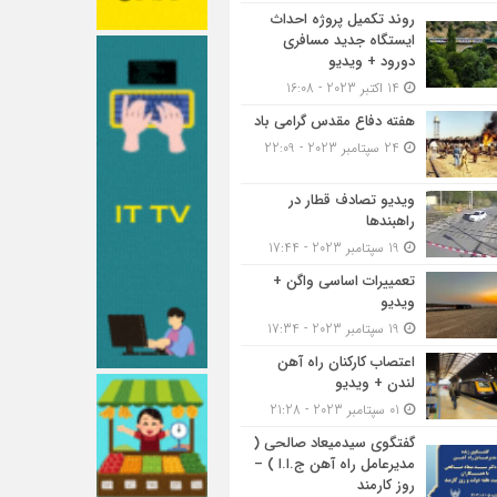
روند تکمیل پروژه احداث
ایستگاه جدید مسافری
دورود + ویدیو
14 اکتبر 2023 - 16:08
هفته دفاع مقدس گرامی باد
24 سپتامبر 2023 - 22:09
ویدیو تصادف قطار در
راهبندها
19 سپتامبر 2023 - 17:44
تعمییرات اساسی واگن +
ویدیو
19 سپتامبر 2023 - 17:34
اعتصاب کارکنان راه آهن
لندن + ویدیو
01 سپتامبر 2023 - 21:28
گفتگوی سیدمیعاد صالحی (
مدیرعامل راه آهن ج.ا.ا ) –
روز کارمند