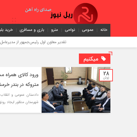
خانه
عمومی
نواحی
مترو
باری و مسافری
خرید بلی
تقدیر معاون اول رئیس‌جمهور از مدیرعامل راه‌آهن
میکنیم
28
ورود کالای همراه مس
ژوئن
متروکه در بندر خرمش
دادستان عمومی و انقلاب 
شهرستان منظور ایجاد رونق