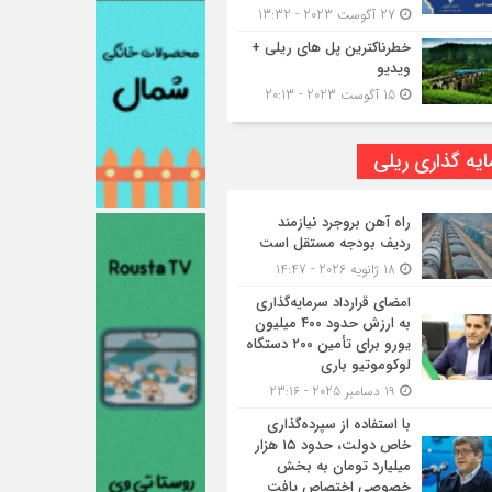
27 آگوست 2023 - 13:32
خطرناکترین پل های ریلی +
ویدیو
15 آگوست 2023 - 20:13
یه گذاری ریلی
راه آهن بروجرد نیازمند
ردیف بودجه مستقل است
18 ژانویه 2026 - 14:47
امضای قرارداد سرمایه‌گذاری
به ارزش حدود ۴۰۰ میلیون
یورو برای تأمین ۲۰۰ دستگاه
لوکوموتیو باری
19 دسامبر 2025 - 23:16
با استفاده از سپرده‌گذاری
خاص دولت، حدود ۱۵ هزار
میلیارد تومان به بخش
خصوصی اختصاص یافت