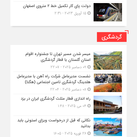
دولت پای کار تکمیل خط ۲ متروی اصفهان
15 آوریل 2023 - 2:31
گردشگری
میسر شدن مسیر تهران تا جشنواره اقوام
استان گلستان با قطار گردشگری
09 دسامبر 2025 - 22:07
نشست مدیرعامل شرکت راه آهن با مدیرعامل
هلدینگ گردشگری تامین اجتماعی (هگتا)
08 دسامبر 2025 - 22:04
راه اندازی قطار مثلث گردشگری ایران در یزد
04 می 2025 - 1:48
نکاتی که قبل از درخواست ویزای استونی باید
بدانید
26 فوریه 2025 - 16:05