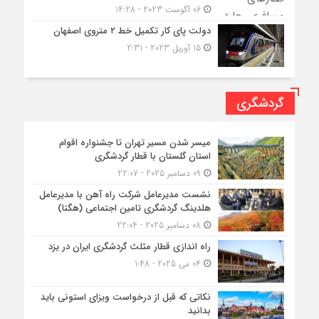
06 آگوست 2023 - 14:28
دولت پای کار تکمیل خط ۲ متروی اصفهان
15 آوریل 2023 - 2:31
گردشگری
میسر شدن مسیر تهران تا جشنواره اقوام
استان گلستان با قطار گردشگری
09 دسامبر 2025 - 22:07
نشست مدیرعامل شرکت راه آهن با مدیرعامل
هلدینگ گردشگری تامین اجتماعی (هگتا)
08 دسامبر 2025 - 22:04
راه اندازی قطار مثلث گردشگری ایران در یزد
04 می 2025 - 1:48
نکاتی که قبل از درخواست ویزای استونی باید
بدانید