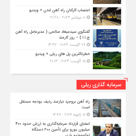
اعتصاب کارکنان راه آهن لندن + ویدیو
01 سپتامبر 2023 - 21:28
گفتگوی سیدمیعاد صالحی ( مدیرعامل راه آهن
ج.ا.ا ) – روز کارمند
27 آگوست 2023 - 13:32
خطرناکترین پل های ریلی + ویدیو
15 آگوست 2023 - 20:13
سرمایه گذاری ریلی
راه آهن بروجرد نیازمند ردیف بودجه مستقل
است
18 ژانویه 2026 - 14:47
امضای قرارداد سرمایه‌گذاری به ارزش حدود ۴۰۰
میلیون یورو برای تأمین ۲۰۰ دستگاه
لوکوموتیو باری