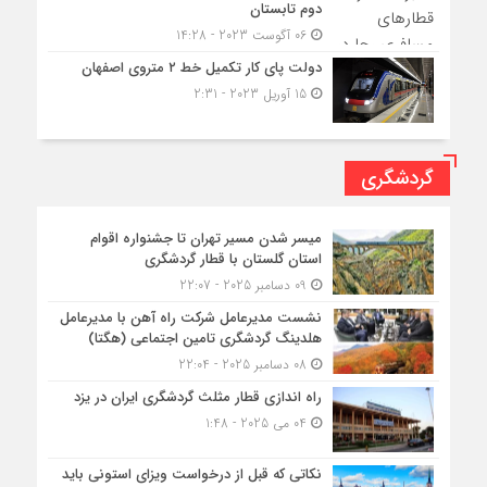
دوم تابستان
06 آگوست 2023 - 14:28
دولت پای کار تکمیل خط ۲ متروی اصفهان
15 آوریل 2023 - 2:31
گردشگری
میسر شدن مسیر تهران تا جشنواره اقوام
استان گلستان با قطار گردشگری
09 دسامبر 2025 - 22:07
نشست مدیرعامل شرکت راه آهن با مدیرعامل
هلدینگ گردشگری تامین اجتماعی (هگتا)
08 دسامبر 2025 - 22:04
راه اندازی قطار مثلث گردشگری ایران در یزد
04 می 2025 - 1:48
نکاتی که قبل از درخواست ویزای استونی باید