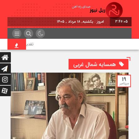
3:46:05
امروز : یکشنبه, ۱۸ مرداد , ۱۴۰۵
تقدیر معاون اول رئیس‌جم
همسایه شمال غربی
19
سپتامبر