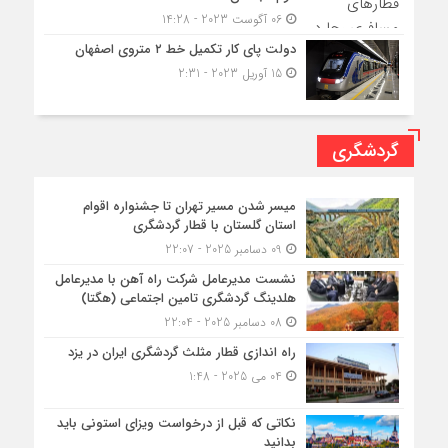
06 آگوست 2023 - 14:28
دولت پای کار تکمیل خط ۲ متروی اصفهان
15 آوریل 2023 - 2:31
گردشگری
میسر شدن مسیر تهران تا جشنواره اقوام
استان گلستان با قطار گردشگری
09 دسامبر 2025 - 22:07
نشست مدیرعامل شرکت راه آهن با مدیرعامل
هلدینگ گردشگری تامین اجتماعی (هگتا)
08 دسامبر 2025 - 22:04
راه اندازی قطار مثلث گردشگری ایران در یزد
04 می 2025 - 1:48
نکاتی که قبل از درخواست ویزای استونی باید
بدانید