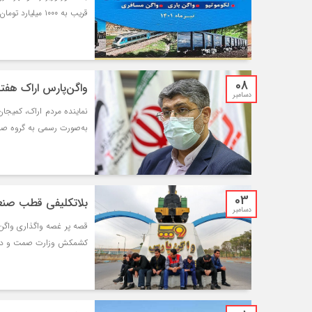
قریب به ۱۰۰۰ میلیارد تومان به بهره برداری رسید.
08
واگن‌پارس اراک هفت
دسامبر
نماینده مردم اراک، کمیج
به‌صورت رسمی به گروه صنع
03
بلاتکلیفی قطب صنعت
دسامبر
قصه پر غصه واگذاری واگن
کشمکش وزارت صمت و دفاع م