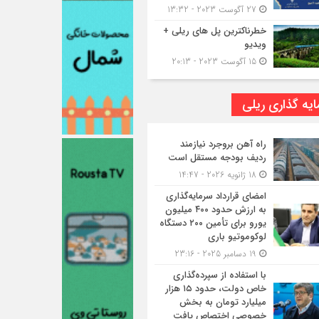
27 آگوست 2023 - 13:32
خطرناکترین پل های ریلی +
ویدیو
15 آگوست 2023 - 20:13
یه گذاری ریلی
راه آهن بروجرد نیازمند
ردیف بودجه مستقل است
18 ژانویه 2026 - 14:47
امضای قرارداد سرمایه‌گذاری
به ارزش حدود ۴۰۰ میلیون
یورو برای تأمین ۲۰۰ دستگاه
لوکوموتیو باری
19 دسامبر 2025 - 23:16
با استفاده از سپرده‌گذاری
خاص دولت، حدود ۱۵ هزار
میلیارد تومان به بخش
خصوصی اختصاص یافت