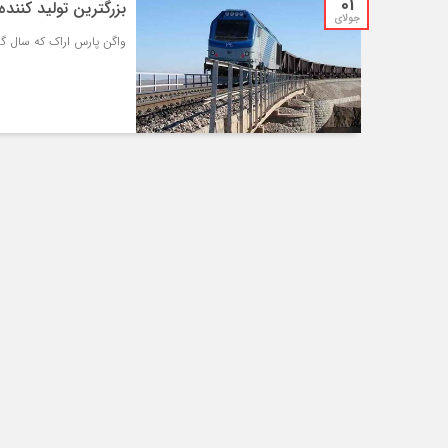
01
بزرگترین تولید کنند
جولای
واگن پارس اراک که سال گذش