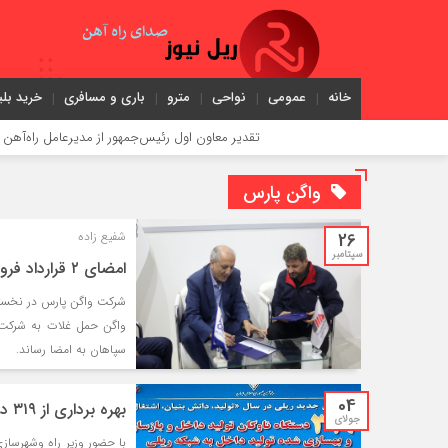
خانه
عمومی
نواحی
مترو
باری و مسافری
خرید بلی
تقدیر معاون اول رئیس‌جمهور از مدیرعامل راه‌آهن
واگن پارس
26
شفیع زاده
سپتامبر
امضای ۲ قرارداد فروش ۱۵۰ دستگاه واگن در غرفه مپنا
سپاهان به امضا رساند.
04
بهره برداری از ۳۱۹ دستگاه ناوگان ریلی جدید
جولای