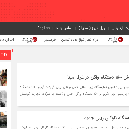
ت اینترنتی
ریل نیوز ( مدیا )
تماس با ما
English
اعزام قطار فوق‌العاده کرمان – خرمشهر
اجرای پروژه احداث زیرگ
VOD بخش و
شرکت واگن پارس در نخستین روز دهمین نمایشگاه بین المللی حمل و نقل ریلی قرارداد فروش 100 دستگاه
واگن حمل غلات به شرکت پارسیان ریل شرق و 50 دستگاه واگن حمل بالاست با شرکت تجارت کوشش
با حضور وزیر راه وشهرسازی و مدیرعامل راه آهن جمهوری اسلامی ایران، ۳۱۹ دستگاه ناوگان ریلی به ارزش