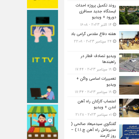
روند تکمیل پروژه احداث
ایستگاه جدید مسافری
دورود + ویدیو
14 اکتبر 2023 - 16:08
هفته دفاع مقدس گرامی باد
24 سپتامبر 2023 - 22:09
ویدیو تصادف قطار در
راهبندها
19 سپتامبر 2023 - 17:44
تعمییرات اساسی واگن +
ویدیو
19 سپتامبر 2023 - 17:34
اعتصاب کارکنان راه آهن
لندن + ویدیو
01 سپتامبر 2023 - 21:28
گفتگوی سیدمیعاد صالحی (
مدیرعامل راه آهن ج.ا.ا ) –
روز کارمند