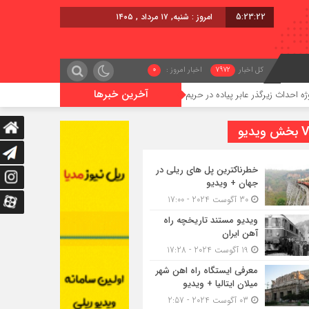
5:23:22
امروز : شنبه, ۱۷ مرداد , ۱۴۰۵
کل اخبار
7972
اخبار امروز :
0
آخرین خبرها
ذر عابر پیاده در حریم ریلی قائمشهر
گوگوچانی سکان نیروی کشش را
یدیو
خطرناکترین پل های ریلی در
جهان + ویدیو
30 آگوست 2024 - 17:00
ویدیو مستند تاریخچه راه
آهن ایران
19 آگوست 2024 - 17:28
معرفی ایستگاه راه اهن شهر
میلان ایتالیا + ویدیو
03 آگوست 2024 - 2:57