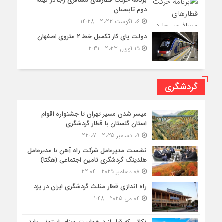
برنامه حرکت قطارهای مسافری رجا در نیمه
دوم تابستان
06 آگوست 2023 - 14:28
دولت پای کار تکمیل خط ۲ متروی اصفهان
15 آوریل 2023 - 2:31
گردشگری
میسر شدن مسیر تهران تا جشنواره اقوام
استان گلستان با قطار گردشگری
09 دسامبر 2025 - 22:07
نشست مدیرعامل شرکت راه آهن با مدیرعامل
هلدینگ گردشگری تامین اجتماعی (هگتا)
08 دسامبر 2025 - 22:04
راه اندازی قطار مثلث گردشگری ایران در یزد
04 می 2025 - 1:48
نکاتی که قبل از درخواست ویزای استونی باید