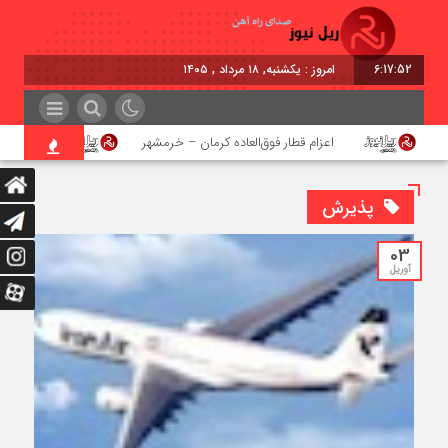
6:17:52
امروز : یکشنبه, ۱۸ مرداد , ۱۴۰۵
اعزام قطار فوق‌العاده کرمان – خرمشهر
اجرای پروژه
پذیرش
03
آوریل