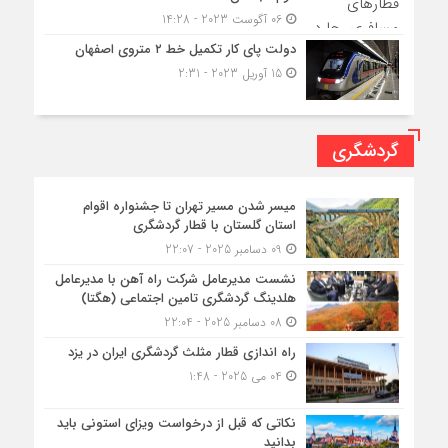
06 آگوست 2023 - 14:28
دولت پای کار تکمیل خط ۲ متروی اصفهان
15 آوریل 2023 - 2:31
گردشگری
میسر شدن مسیر تهران تا جشنواره اقوام
استان گلستان با قطار گردشگری
09 دسامبر 2025 - 22:07
نشست مدیرعامل شرکت راه آهن با مدیرعامل
هلدینگ گردشگری تامین اجتماعی (هگتا)
08 دسامبر 2025 - 22:04
راه اندازی قطار مثلث گردشگری ایران در یزد
04 می 2025 - 1:48
نکاتی که قبل از درخواست ویزای استونی باید
بدانید