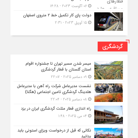
06 آگوست 2023 - 14:28
دولت پای کار تکمیل خط ۲ متروی اصفهان
15 آوریل 2023 - 2:31
گردشگری
میسر شدن مسیر تهران تا جشنواره اقوام
استان گلستان با قطار گردشگری
09 دسامبر 2025 - 22:07
نشست مدیرعامل شرکت راه آهن با مدیرعامل
هلدینگ گردشگری تامین اجتماعی (هگتا)
08 دسامبر 2025 - 22:04
راه اندازی قطار مثلث گردشگری ایران در یزد
04 می 2025 - 1:48
نکاتی که قبل از درخواست ویزای استونی باید
بدانید