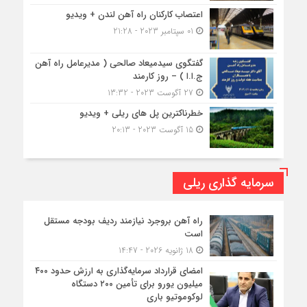
اعتصاب کارکنان راه آهن لندن + ویدیو
01 سپتامبر 2023 - 21:28
گفتگوی سیدمیعاد صالحی ( مدیرعامل راه آهن
ج.ا.ا ) – روز کارمند
27 آگوست 2023 - 13:32
خطرناکترین پل های ریلی + ویدیو
15 آگوست 2023 - 20:13
سرمایه گذاری ریلی
راه آهن بروجرد نیازمند ردیف بودجه مستقل
است
18 ژانویه 2026 - 14:47
امضای قرارداد سرمایه‌گذاری به ارزش حدود ۴۰۰
میلیون یورو برای تأمین ۲۰۰ دستگاه
لوکوموتیو باری