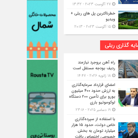
27 آگوست 2023 - 13:32
خطرناکترین پل های ریلی +
ویدیو
15 آگوست 2023 - 20:13
یه گذاری ریلی
راه آهن بروجرد نیازمند
ردیف بودجه مستقل است
18 ژانویه 2026 - 14:47
امضای قرارداد سرمایه‌گذاری
به ارزش حدود ۴۰۰ میلیون
یورو برای تأمین ۲۰۰ دستگاه
لوکوموتیو باری
19 دسامبر 2025 - 23:16
با استفاده از سپرده‌گذاری
خاص دولت، حدود ۱۵ هزار
میلیارد تومان به بخش
خصوصی اختصاص یافت