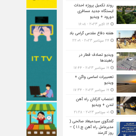
روند تکمیل پروژه احداث
ایستگاه جدید مسافری
دورود + ویدیو
14 اکتبر 2023 - 16:08
هفته دفاع مقدس گرامی باد
24 سپتامبر 2023 - 22:09
ویدیو تصادف قطار در
راهبندها
19 سپتامبر 2023 - 17:44
تعمییرات اساسی واگن +
ویدیو
19 سپتامبر 2023 - 17:34
اعتصاب کارکنان راه آهن
لندن + ویدیو
01 سپتامبر 2023 - 21:28
گفتگوی سیدمیعاد صالحی (
مدیرعامل راه آهن ج.ا.ا ) –
روز کارمند