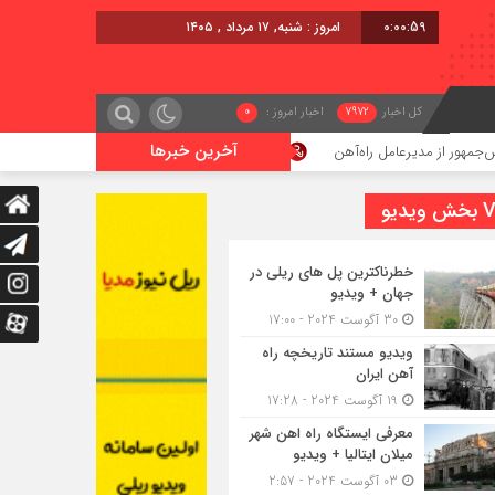
0:01:00
امروز : شنبه, ۱۷ مرداد , ۱۴۰۵
کل اخبار
7972
اخبار امروز :
0
آخرین خبرها
یرعامل راه‌آهن
اعزام قطار فوق‌العاده کرمان – خرمشهر
یدیو
خطرناکترین پل های ریلی در
جهان + ویدیو
30 آگوست 2024 - 17:00
ویدیو مستند تاریخچه راه
آهن ایران
19 آگوست 2024 - 17:28
معرفی ایستگاه راه اهن شهر
میلان ایتالیا + ویدیو
03 آگوست 2024 - 2:57