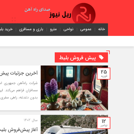
خانه
عمومی
نواحی
مترو
باری و مسافری
خرید بلی
پیش فروش بلیط
25
آخرین جزئیات پیش ف
فوریه
شرکت راه‌آهن جمهوری اسلا
مسافران فراهم می‌کند. ای
بدون دغدغه، راهی سفری خا
12
سال 1402
نوامبر
آغاز پیش‌فروش بلیت 