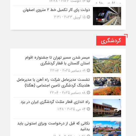
06 آگوست 2023 - 14:28
دولت پای کار تکمیل خط ۲ متروی اصفهان
15 آوریل 2023 - 2:31
گردشگری
میسر شدن مسیر تهران تا جشنواره اقوام
استان گلستان با قطار گردشگری
09 دسامبر 2025 - 22:07
نشست مدیرعامل شرکت راه آهن با مدیرعامل
هلدینگ گردشگری تامین اجتماعی (هگتا)
08 دسامبر 2025 - 22:04
راه اندازی قطار مثلث گردشگری ایران در یزد
04 می 2025 - 1:48
نکاتی که قبل از درخواست ویزای استونی باید
بدانید