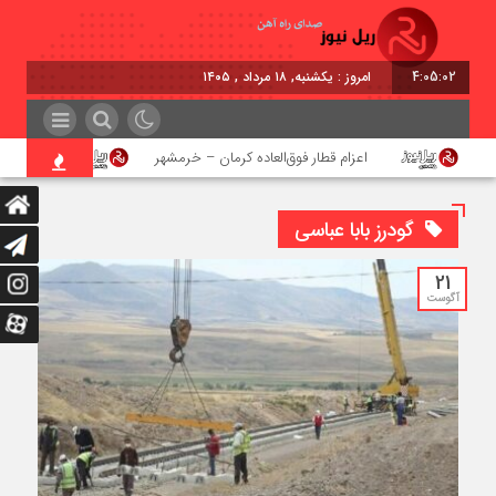
4:05:02
امروز : یکشنبه, ۱۸ مرداد , ۱۴۰۵
اعزام قطار فوق‌العاده کرمان – خرمشهر
اجرای پروژ
گودرز بابا عباسی
21
آگوست