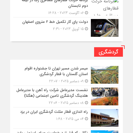
برنامه حرکت قطارهای مسافری رجا در نیمه
دوم تابستان
06 آگوست 2023 - 14:28
دولت پای کار تکمیل خط ۲ متروی اصفهان
15 آوریل 2023 - 2:31
گردشگری
میسر شدن مسیر تهران تا جشنواره اقوام
استان گلستان با قطار گردشگری
09 دسامبر 2025 - 22:07
نشست مدیرعامل شرکت راه آهن با مدیرعامل
هلدینگ گردشگری تامین اجتماعی (هگتا)
08 دسامبر 2025 - 22:04
راه اندازی قطار مثلث گردشگری ایران در یزد
04 می 2025 - 1:48
نکاتی که قبل از درخواست ویزای استونی باید