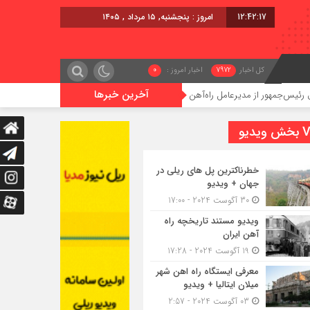
12:42:18
امروز : پنجشنبه, ۱۵ مرداد , ۱۴۰۵
کل اخبار
7972
اخبار امروز :
0
آخرین خبرها
 از مدیرعامل راه‌آهن
اعزام قطار فوق‌العاده کرمان – خرمشهر
یدیو
خطرناکترین پل های ریلی در
جهان + ویدیو
30 آگوست 2024 - 17:00
ویدیو مستند تاریخچه راه
آهن ایران
19 آگوست 2024 - 17:28
معرفی ایستگاه راه اهن شهر
میلان ایتالیا + ویدیو
03 آگوست 2024 - 2:57