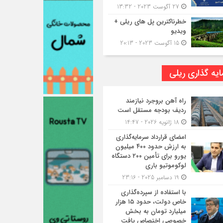
27 آگوست 2023 - 13:32
خطرناکترین پل های ریلی +
ویدیو
15 آگوست 2023 - 20:13
یه گذاری ریلی
راه آهن بروجرد نیازمند
ردیف بودجه مستقل است
18 ژانویه 2026 - 14:47
امضای قرارداد سرمایه‌گذاری
به ارزش حدود ۴۰۰ میلیون
یورو برای تأمین ۲۰۰ دستگاه
لوکوموتیو باری
19 دسامبر 2025 - 23:16
با استفاده از سپرده‌گذاری
خاص دولت، حدود ۱۵ هزار
میلیارد تومان به بخش
خصوصی اختصاص یافت