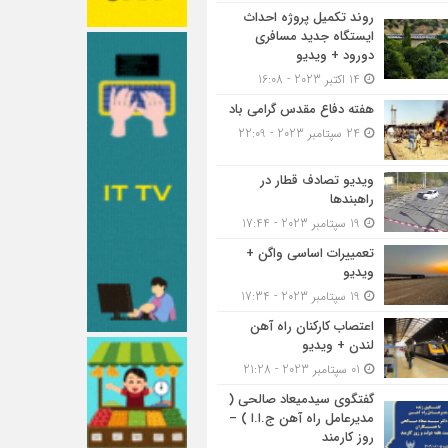
روند تکمیل پروژه احداث
ایستگاه جدید مسافری
دورود + ویدیو
14 اکتبر 2023 - 16:08
هفته دفاع مقدس گرامی باد
24 سپتامبر 2023 - 22:09
ویدیو تصادف قطار در
راهبندها
19 سپتامبر 2023 - 17:44
تعمییرات اساسی واگن +
ویدیو
19 سپتامبر 2023 - 17:34
اعتصاب کارکنان راه آهن
لندن + ویدیو
01 سپتامبر 2023 - 21:28
گفتگوی سیدمیعاد صالحی (
مدیرعامل راه آهن ج.ا.ا ) –
روز کارمند