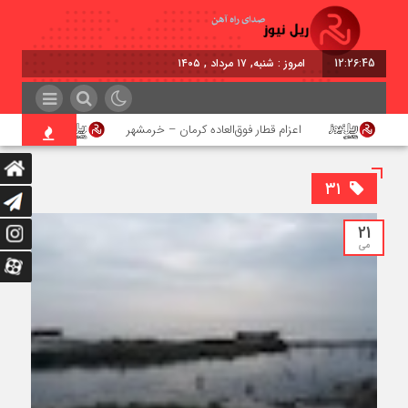
12:26:46
امروز : شنبه, ۱۷ مرداد , ۱۴۰۵
اعزام قطار فوق‌العاده کرمان – خرمشهر
اجرای پروژه
۳۱
21
می