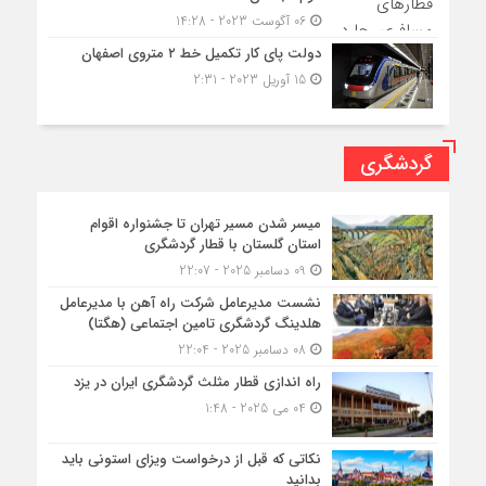
06 آگوست 2023 - 14:28
دولت پای کار تکمیل خط ۲ متروی اصفهان
15 آوریل 2023 - 2:31
گردشگری
میسر شدن مسیر تهران تا جشنواره اقوام
استان گلستان با قطار گردشگری
09 دسامبر 2025 - 22:07
نشست مدیرعامل شرکت راه آهن با مدیرعامل
هلدینگ گردشگری تامین اجتماعی (هگتا)
08 دسامبر 2025 - 22:04
راه اندازی قطار مثلث گردشگری ایران در یزد
04 می 2025 - 1:48
نکاتی که قبل از درخواست ویزای استونی باید
بدانید