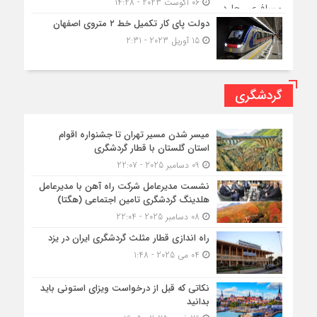
06 آگوست 2023 - 14:28
دولت پای کار تکمیل خط ۲ متروی اصفهان
15 آوریل 2023 - 2:31
گردشگری
میسر شدن مسیر تهران تا جشنواره اقوام
استان گلستان با قطار گردشگری
09 دسامبر 2025 - 22:07
نشست مدیرعامل شرکت راه آهن با مدیرعامل
هلدینگ گردشگری تامین اجتماعی (هگتا)
08 دسامبر 2025 - 22:04
راه اندازی قطار مثلث گردشگری ایران در یزد
04 می 2025 - 1:48
نکاتی که قبل از درخواست ویزای استونی باید
بدانید