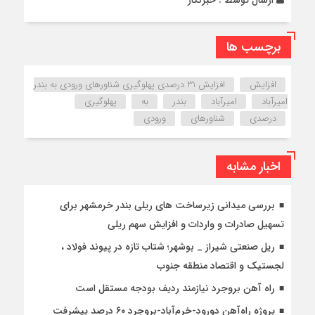
ارسال توسط :
خبرنگار
برچسب ها
افزایش
افزایش 31 درصدی پهلوگیری شناورهای ورودی به بندر
امیرآباد
امیرآباد
بندر
به
پهلوگیری
درصدی
شناورهای
ورودی
اخبار مشابه
بررسی میدانی زیرساخت های ریلی بندر خرمشهر برای
تسهیل صادرات و واردات و افزایش سهم ریلی
ریل صنعتی شیراز _ بوشهر؛ شتاب تازه در پیوند فولاد ،
لجستیک و اقتصاد منطقه جنوب
راه آهن بروجرد نیازمند ردیف بودجه مستقل است
پروژه راه‌آهن دورود-خرم‌آباد-بروجرد ۶۰ درصد پیشرفت