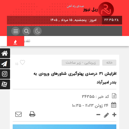
22:35:28
امروز : پنجشنبه, ۱۵ مرداد , ۱۴۰۵
تقدیر معاون اول رئیس‌جم
خانه
زیربنایی - زیر ساخت
15
افزایش ۳۱ درصدی پهلوگیری شناورهای ورودی به
بندر امیرآباد
کد خبر : 34355
24 ژوئن 2023 - 10:35