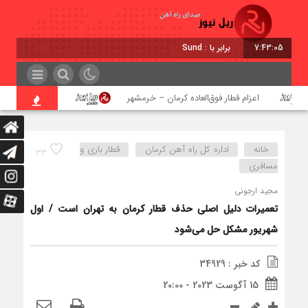
7:43:06
برابر با : Sunday - 9 August - 2026
اعزام قطار فوق‌العاده کرمان – خرمشهر
اجرای پروژه احداث ز
خانه
اداره كل راه آهن كرمان
قطار باری و
33
مسافری
مجید ارجونی
تعمیرات دلیل اصلی حذف قطار کرمان به تهران است / اول
شهریور مشکل حل می‌شود
کد خبر : 34929
15 آگوست 2023 - 20:00