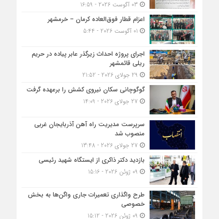
03 آگوست 2026 - 16:59
اعزام قطار فوق‌العاده کرمان – خرمشهر
01 آگوست 2026 - 5:44
اجرای پروژه احداث زیرگذر عابر پیاده در حریم
ریلی قائمشهر
29 جولای 2026 - 21:52
گوگوچانی سکان نیروی کشش را برعهده گرفت
27 جولای 2026 - 14:09
سرپرست مدیریت راه آهن آذربایجان غربی
منصوب شد
27 جولای 2026 - 13:48
بازدید دکتر ذاکری از ایستگاه شهید رئیسی
09 ژوئن 2026 - 15:16
طرح واگذاری تعمیرات جاری واگن‌ها به بخش
خصوصی
09 ژوئن 2026 - 15:12