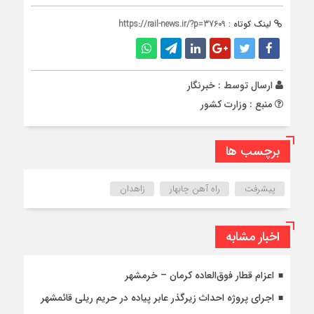
لینک کوتاه :
https://rail-news.ir/?p=37609
ارسال توسط :
خبرنگار
منبع : وزارت کشور
برچسب ها
پیشرفت
راه آهن چابهار
زاهدان
اخبار مشابه
اعزام قطار فوق‌العاده کرمان – خرمشهر
اجرای پروژه احداث زیرگذر عابر پیاده در حریم ریلی قائمشهر