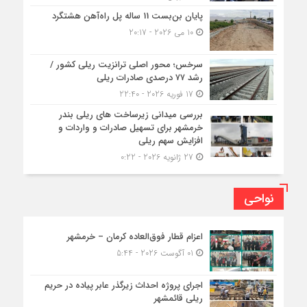
پایان بن‌بست 11 ساله پل راه‌آهن هشتگرد
10 می 2026 - 20:17
سرخس؛ محور اصلی ترانزیت ریلی کشور /
رشد ۷۷ درصدی صادرات ریلی
17 فوریه 2026 - 22:40
بررسی میدانی زیرساخت های ریلی بندر
خرمشهر برای تسهیل صادرات و واردات و
افزایش سهم ریلی
27 ژانویه 2026 - 0:22
نواحی
اعزام قطار فوق‌العاده کرمان – خرمشهر
01 آگوست 2026 - 5:44
اجرای پروژه احداث زیرگذر عابر پیاده در حریم
ریلی قائمشهر