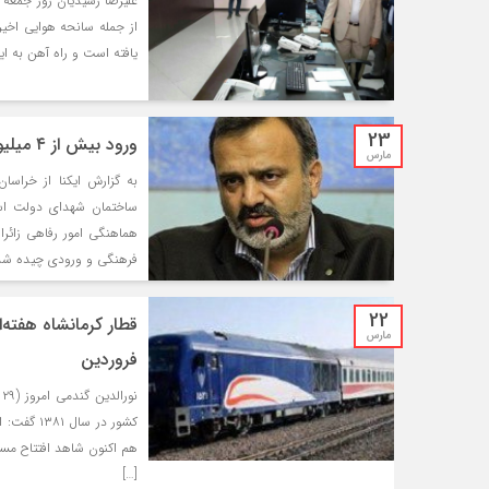
علیرضا رشیدیان روز جمعه د
از جمله سانحه هوایی اخی
یافته است و راه آهن به ا
23
ورود بیش از ۴ میلیون زائر تا شب گذشته به مشهد
مارس
به گزارش ایکنا از خراسا
ساختمان شهدای دولت است
فرهنگی و ورودی چیده شده و ۱۲ استراحت
22
مارس
فروردین
ن
هم اکنون شاهد افتتاح مسی
[…]