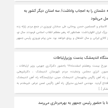
 دشمنان را به اعجاب واداشت/ سه استان دیگر کشور به
صل می‌شود
 الاسلام و المسلمین حسن روحانی، طی سخنان نوروزی در جمع مردم زلزله زده
زرگ ایران اظهارداشت: همانطور که رهبر معظم انقلاب اسلامی فرمودند سال نو،
 کالای ایرانی و سال اشتغال و رونق خواهد بود. متن پیام نوروزی رئیس جمهور
یستگاه اندیمشک بدست وزیرارتباطات
طی مراسمی عصردوشنبه مورخ بیست وهشتم اسفندماه96 باحضور دکترآذری جهرمی وزیر ارتباطات ،
سیون انرژی مجلس ونماینده مردم شهرستان اندیمشک ، دکترشریعتی
ین راه آهن زاگرس وشهرستان اندیمشک سینی دوارایستگاه راه آهن اندیمشک
تتاح گردید. مهندس انصاری مدیرکل راه آهن زاگرس ضمن عرض خیرمقدم به
شکر […]
دا با حضور رئیس جمهور به بهره‌برداری می‌رسد