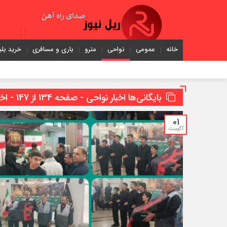
خانه
عمومی
نواحی
مترو
باری و مسافری
خرید بلی
بایگانی‌ها اخبار نواحی - صفحه 134 از 147 - اخبار راه آهن ایران
01
آگوست