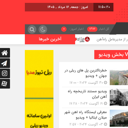
11:50:21
برابر با : Friday
کل اخبار
7972
اخبار امروز :
0
آخرین خبرها
اعزام قطار فوق‌العاده کرمان – خرمشهر
اجرای پروژه احد
یدیو
خطرناکترین پل های ریلی در
جهان + ویدیو
30 آگوست 2024 - 17:00
ویدیو مستند تاریخچه راه
آهن ایران
19 آگوست 2024 - 17:28
معرفی ایستگاه راه اهن شهر
میلان ایتالیا + ویدیو
03 آگوست 2024 - 2:57