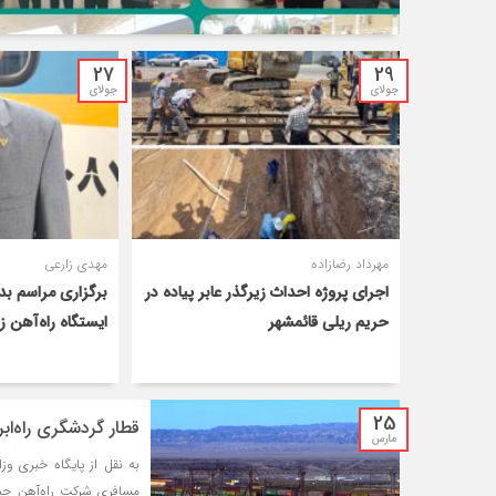
27
29
جولای
جولای
مهرداد رضازاده
مهدی زارعی
اجرای پروژه احداث زیرگذر عابر پیاده در
برگزاری مراسم بد
حریم ریلی قائمشهر
ایستگاه راه‌آهن ز
25
قطار گردشگری راه‌ابریشم ۹ فروردین‌ راه‌ان
مارس
به نقل از پایگاه خبری و