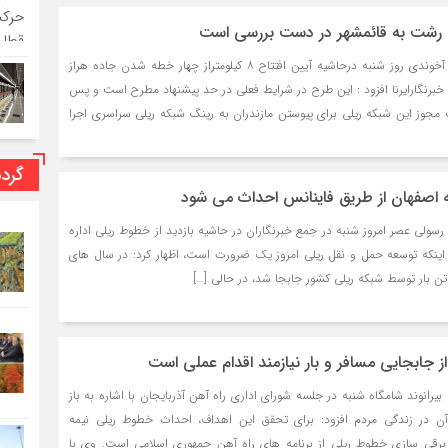
 رشت به قائمشهر در دست بررسی است
به گزارش عیارآنلاین،عباس آخوندی روز شنبه درحاشیه آیین افتتاح ۸ کیلومتراز چهار خطه شدن جاده هراز
برنگارایرنا افزود : این طرح در شرایط فعلی در حد پیشنهاد مطرح است و پس
 مجوز این شبکه ریلی برای پیوستن مازندران به رینگ شبکه ریلی سراسری اجرا
گرد
ه اصفهان از طریق فاینانس احداث می شود
 رسولی عصر امروز شنبه در جمع خبرنگاران در حاشیه بازدید از خطوط ریلی اداره
 اینکه توسعه حمل و نقل ریلی امروز یک ضرورت است، اظهار کرد: در سال های
 جابجایی مسافر و بار نیازمند اقدام عملی است
له بیرانوند شامگاه شنبه در جلسه شورای اداری راه آهن آذربایجان با اشاره به باز
 در زندگی مردم افزود: برای تحقق این اهداف، احداث خطوط ریلی نیمه
رقی سازی خطوط ریلی از برنامه های راه آهن جمهوری اسلامی است. وی با