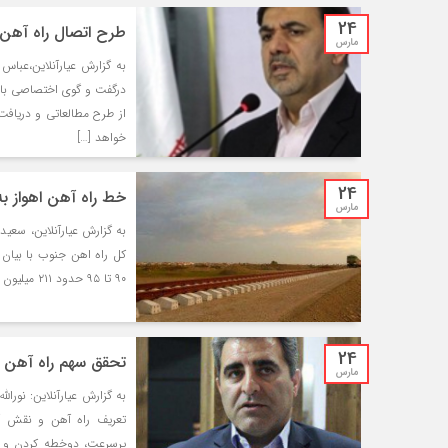
24
طرح اتصال راه آهن
مارس
درگفت و گوی اختصاصی با خ
از طرح مطالعاتی و دریافت
خواهد […]
24
خط راه آهن اهواز ب
مارس
به گزارش عیارآنلاین، سعید
کل راه اهن جنوب با بیان
۹۰ تا ۹۵ حدود ۲۱۱ میلیون تن بار توسط شبکه ریلی کشور جابجا شد، در حالی […]
24
تحقق سهم راه آهن از
مارس
به گزارش عیارآنلاین: نورال
تعریف راه آهن و نقش آن
پرسرعت، دوخطه کردن و ب