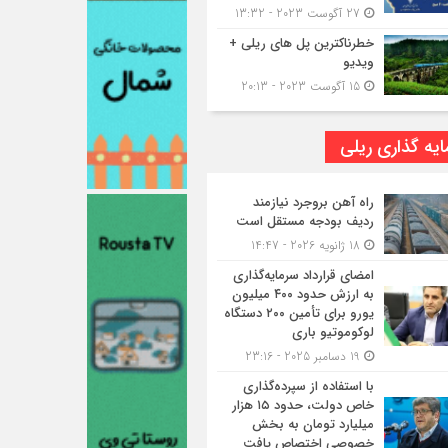
27 آگوست 2023 - 13:32
خطرناکترین پل های ریلی +
ویدیو
15 آگوست 2023 - 20:13
یه گذاری ریلی
راه آهن بروجرد نیازمند
ردیف بودجه مستقل است
18 ژانویه 2026 - 14:47
امضای قرارداد سرمایه‌گذاری
به ارزش حدود ۴۰۰ میلیون
یورو برای تأمین ۲۰۰ دستگاه
لوکوموتیو باری
19 دسامبر 2025 - 23:16
با استفاده از سپرده‌گذاری
خاص دولت، حدود ۱۵ هزار
میلیارد تومان به بخش
خصوصی اختصاص یافت