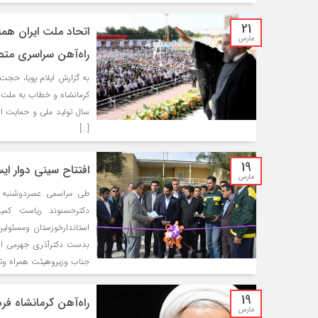
21
اتحاد ملت ایران همه
مارس
راه‌آهن سراسری مت
به گزارش ایلام پویا، حجت
کرمانشاه و خطاب به ملت ب
سال تولید ملی و حمایت از
[…]
19
افتتاح سینی دوار ا
مارس
دکترحسنوند ریاست کمی
استاندارخوزستان ومسئول
بدست دکترآذری جهرمی اف
جناب وزیروهیئت همراه وت
19
راه‌آهن کرمانشاه فر
مارس