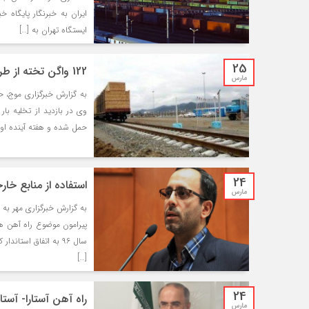
ایستگاه تهران به […]
25
122 واگن تخته از طریق راه آهن آستارا به کشور وارد شد
مارس
وی در بازدید از تخلیه بار 
حمل شده و هفته آینده اولی
24
استفاده از منابع خا
مارس
به گزارش خبرگزاری مهر به 
سال ۹۶ به اتفاق است
[…]
24
راه آهن آستارا- آست
مارس