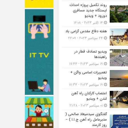
روند تکمیل پروژه احداث
ایستگاه جدید مسافری
دورود + ویدیو
14 اکتبر 2023 - 16:08
هفته دفاع مقدس گرامی باد
24 سپتامبر 2023 - 22:09
ویدیو تصادف قطار در
راهبندها
19 سپتامبر 2023 - 17:44
تعمییرات اساسی واگن +
ویدیو
19 سپتامبر 2023 - 17:34
اعتصاب کارکنان راه آهن
لندن + ویدیو
01 سپتامبر 2023 - 21:28
گفتگوی سیدمیعاد صالحی (
مدیرعامل راه آهن ج.ا.ا ) –
روز کارمند