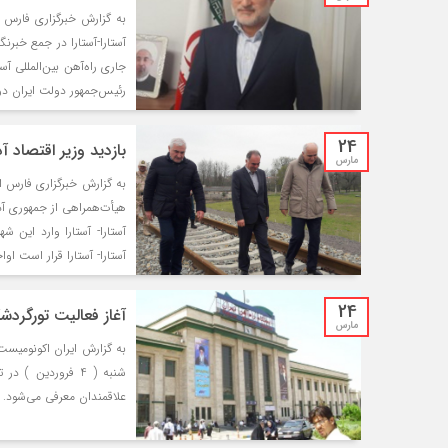
به گزارش خبرگزاری فارس از
آستارا-آستارا در جمع خبرن
جاری راه‌آهن بین‌المللی آ
رئیس‌جمهور دولت ایران در 
24
بازدید وزیر اقتصاد آذ
مارس
به گزارش خبرگزاری فارس ا
هیأت‌همراهی از جمهوری آذ
آستارا- آستارا وارد این شهر
آستارا- آستارا قرار است او
24
آغاز فعالیت تورگردشگ
مارس
به گزارش ایران اکونومیست
شنبه ( 4 فروردین 
علاقمندان معرفی می‌شود. و