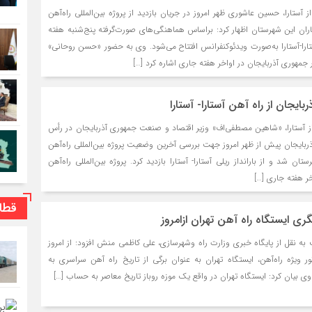
 آستارا، حسین عاشوری ظهر امروز در جریان بازدید از پروژه بین‌المللی راه‌آهن
گاران این شهرستان اظهار کرد: براساس هماهنگی‌های صورت‌گرفته پنج‌شنبه هفته
ستارا-آستارا به‌صورت ویدئوکنفرانس افتتاح می‌شود. وی به حضور «حسن روحانی»
جمهوری آذربایجان در اواخر هفته جاری اشاره کرد […]
ربایجان از راه آهن آستارا- آستارا
ز آستارا، «شاهین مصطفی‌اف» وزیر اقتصاد و صنعت جمهوری آذربایجان در رأس
ربایجان پیش از ظهر امروز جهت بررسی آخرین وضعیت پروژه بین‌المللی راه‌آهن
ستان شد و از بارانداز ریلی آستارا- آستارا بازدید کرد. پروژه بین‌المللی راه‌آهن
اخر هفته جاری […]
قطا
ری ایستگاه راه آهن تهران ازامروز
 به نقل از پایگاه خبری وزارت راه وشهرسازی، علی کاظمی منش افزود: از امروز
) در تور ویژه راه‌آهن، ایستگاه تهران به عنوان برگی از تاریخ راه آهن سراسری به
ی بیان کرد: ایستگاه تهران در واقع یک موزه روباز تاریخ معاصر به حساب […]