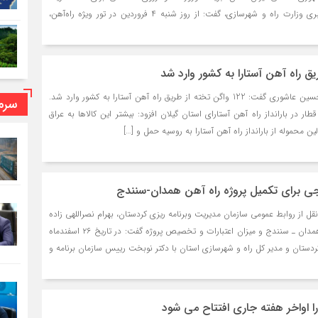
ایران به خبرنگار پایگاه خبری وزارت راه و شهرسازی، گفت: از روز شنبه ۴ فروردین در تور ویژه راه‌آهن،
به گزارش خبرگزاری موج، حسین عاشوری گفت: 122 واگن تخته از طریق راه آهن آستارا به کشور وارد شد.
سرما
قطار در بارانداز راه آهن آستارای استان گیلان افزود: بیشتر این کالاها به عراق
ن محموله از بارانداز راه آهن آستارا به روسیه حمل و […]
رجی برای تکمیل پروژه راه آهن همدان-سنندج
نقل از روابط عمومی سازمان مدیریت وبرنامه ریزی کردستان، بهرام نصراللهی زاده
پیرامون موضوع راه آهن همدان ـ سنندج و میزان اعتبارات و تخصیص پروژه گفت: در تاریخ ۲۶ اسفندماه
اندار کردستان و مدیر کل راه و شهرسازی استان با دکتر نوبخت رییس سازمان برنامه و
ارا اواخر هفته جاری افتتاح می شود