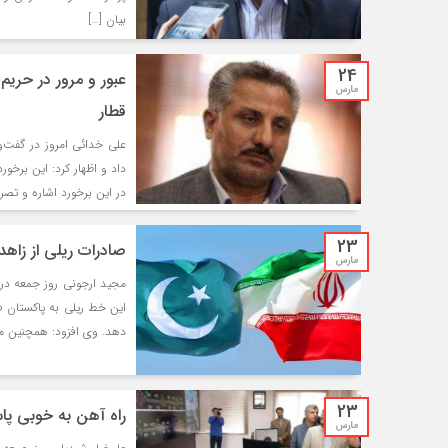
بیان […]
24
عبور و مرور در حریم
مارس
قطار
علی خدائی امروز در گفت‌و
داد و اظهار کرد: این برخ
در این برخورد اشاره و تصر
23
صادرات ریلی از زاهدان به پاک
مارس
دهد. وی افزود: همچنین میز
23
راه آهن به خوبی پا
مارس