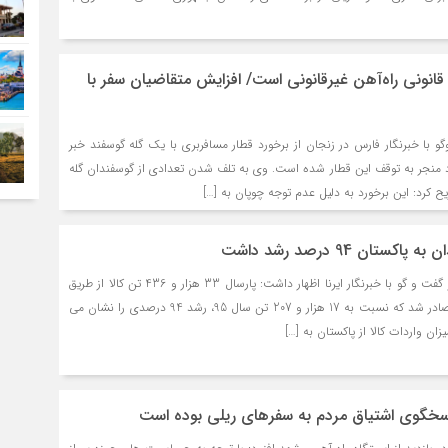
 قانونی راه‌آهن غیرقانونی است/ افزایش متقاضیان سفر با
گو با خبرنگار فارس در زنجان از برخورد قطار مسافربری با یک گله گوسفند خبر
ورد منجر به توقف این قطار شده است. وی به تلف شدن تعدادی از گوسفندان گله
یح کرد: این برخورد به دلیل عدم توجه چوپان به […]
ستان 94 درصد رشد داشت
مجید ارجونی روز جمعه در گفت و گو با خبرنگار ایرنا اظهار داشت: پارسال 33 هزار و 436 تن کالا از طریق
این خط ریلی به پاکستان صادر شد که نسبت به 17 هزار و 207 تن سال 95، رشد 94 درصدی را نشان می
ان واردات کالا از پاکستان به […]
سخگوی اشتیاق مردم به سفرهای ریلی بوده است