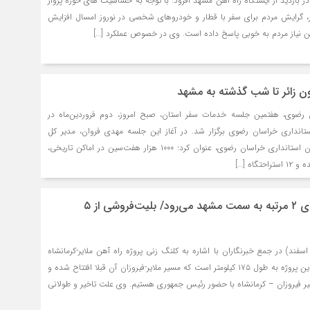
ر بازدید از ایستگاه راه آهن مشهد افزود: با توجه به حساسیت های حوزه پرواز
ر، گرایش مردم برای سفر با قطار و خودروهای شخصی در نوروز امسال افزایش
ین نیاز مردم به خوبی پاسخ داده است. وی در خصوص عملکرد […]
ن رضوی، هفتمین جلسه خدمات سفر استان، صبح امروز، دوم فروردین‌ماه در
انداری خراسان رضوی برگزار شد. در آغاز این جلسه مهدی فروان، مدیر کل
هماهنگی امور رفاهی زائران استانداری خراسان رضوی، عنوان کرد: ۱۰۰۰ هزار هفت‌سین در اماکن تاریخی،
گاه […]
قطار کرمانشاه هفته‌ای ۲ مرتبه به سمت مشهد می‌رود/ بلیت‌فروشی از ۵
ورالدین گندمی امروز (۲۹ اسفند) در جمع خبرنگاران با اشاره به کلنگ زنی پروژه راه آهن ملایر-کرمانشاه
کشور در سال ۱۳۸۱ گفت: این پروژه به طول ۱۷۵ کیلومتر است که مسیر ملایر-فیروزان آن قبلا افتتاح شده و
ر فیروزان – کرمانشاه با حضور رئیس جمهوری هستیم. وی علت تاخیر و طولانی