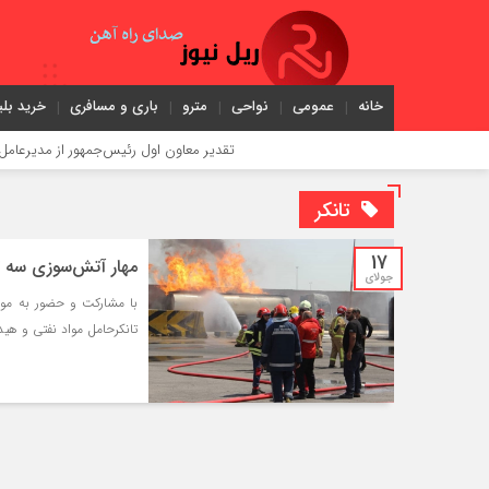
خانه
عمومی
نواحی
مترو
باری و مسافری
خرید بلی
تقدیر معاون اول رئیس‌جمهور از مدیرعامل راه‌آهن
تانکر
17
مهار آتش‌سوزی سه ت
جولای
با مشارکت و‌ حضور به مو
تانکرحامل مواد نفتی و هید