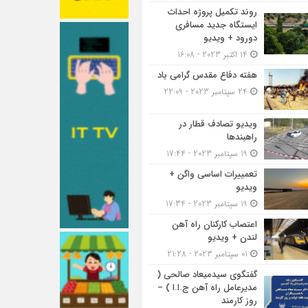
روند تکمیل پروژه احداث
ایستگاه جدید مسافری
دورود + ویدیو
14 اکتبر 2023 - 16:08
هفته دفاع مقدس گرامی باد
24 سپتامبر 2023 - 22:09
ویدیو تصادف قطار در
راهبندها
19 سپتامبر 2023 - 17:44
تعمییرات اساسی واگن +
ویدیو
19 سپتامبر 2023 - 17:34
اعتصاب کارکنان راه آهن
لندن + ویدیو
01 سپتامبر 2023 - 21:28
گفتگوی سیدمیعاد صالحی (
مدیرعامل راه آهن ج.ا.ا ) –
روز کارمند