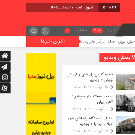
16:05:40
امروز : شنبه, ۱۷ مرداد , ۱۴۰۵
کل اخبار
7972
اخبار امروز :
0
آخرین خبرها
حداث زیرگذر عابر پیاده در حریم ریلی قائمشهر
گوگوچانی سکان نیرو
یدیو
خطرناکترین پل های ریلی در
جهان + ویدیو
30 آگوست 2024 - 17:00
ویدیو مستند تاریخچه راه
آهن ایران
19 آگوست 2024 - 17:28
معرفی ایستگاه راه اهن شهر
میلان ایتالیا + ویدیو
03 آگوست 2024 - 2:57