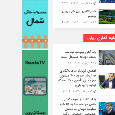
27 آگوست 2023 - 13:32
خطرناکترین پل های ریلی +
ویدیو
15 آگوست 2023 - 20:13
یه گذاری ریلی
راه آهن بروجرد نیازمند
ردیف بودجه مستقل است
18 ژانویه 2026 - 14:47
امضای قرارداد سرمایه‌گذاری
به ارزش حدود ۴۰۰ میلیون
یورو برای تأمین ۲۰۰ دستگاه
لوکوموتیو باری
19 دسامبر 2025 - 23:16
با استفاده از سپرده‌گذاری
خاص دولت، حدود ۱۵ هزار
میلیارد تومان به بخش
خصوصی اختصاص یافت