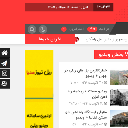
12:04:38
امروز : شنبه, ۱۷ مرداد , ۱۴۰۵
کل اخبار
7972
اخبار امروز :
0
آخرین خبرها
یرعامل راه‌آهن
اعزام قطار فوق‌العاده کرمان – خرمشهر
یدیو
خطرناکترین پل های ریلی در
جهان + ویدیو
30 آگوست 2024 - 17:00
ویدیو مستند تاریخچه راه
آهن ایران
19 آگوست 2024 - 17:28
معرفی ایستگاه راه اهن شهر
میلان ایتالیا + ویدیو
03 آگوست 2024 - 2:57