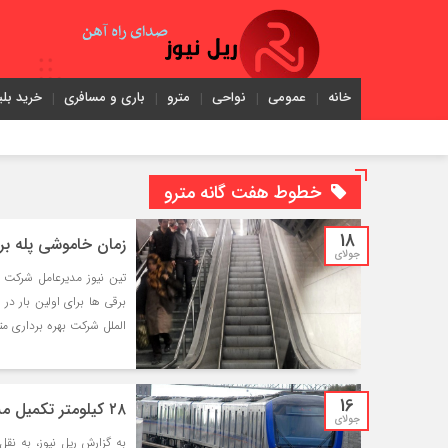
خانه
عمومی
نواحی
مترو
باری و مسافری
خرید بلی
خطوط هفت گانه مترو
18
زمان خاموشی پله ب
جولای
تین نیوز مدیرعامل شرکت ب
برقی ها برای اولین بار در 
الملل شرکت بهره برداری مت
16
۲۸ کیلومتر تکمیل مسیر و بهره‌برداری از ۶ ایستگاه مترو در نیمه نخست سال
جولای
به گزارش ریل نیوز، به 