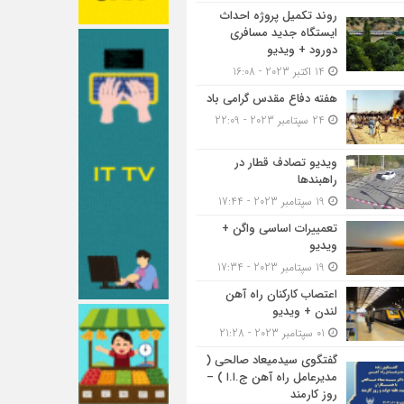
روند تکمیل پروژه احداث
ایستگاه جدید مسافری
دورود + ویدیو
14 اکتبر 2023 - 16:08
هفته دفاع مقدس گرامی باد
24 سپتامبر 2023 - 22:09
ویدیو تصادف قطار در
راهبندها
19 سپتامبر 2023 - 17:44
تعمییرات اساسی واگن +
ویدیو
19 سپتامبر 2023 - 17:34
اعتصاب کارکنان راه آهن
لندن + ویدیو
01 سپتامبر 2023 - 21:28
گفتگوی سیدمیعاد صالحی (
مدیرعامل راه آهن ج.ا.ا ) –
روز کارمند