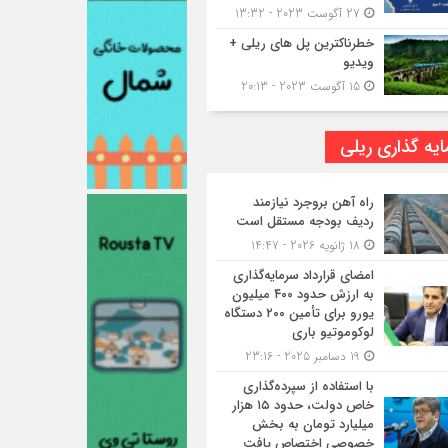
27 آگوست 2023 - 13:32
خطرناکترین پل های ریلی +
ویدیو
15 آگوست 2023 - 20:13
یه گذاری ریلی
راه آهن بروجرد نیازمند
ردیف بودجه مستقل است
18 ژانویه 2026 - 14:47
امضای قرارداد سرمایه‌گذاری
به ارزش حدود ۴۰۰ میلیون
یورو برای تأمین ۲۰۰ دستگاه
لوکوموتیو باری
19 دسامبر 2025 - 23:16
با استفاده از سپرده‌گذاری
خاص دولت، حدود ۱۵ هزار
میلیارد تومان به بخش
خصوصی اختصاص یافت