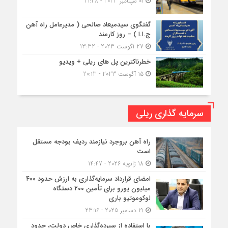
01 سپتامبر 2023 - 21:28
گفتگوی سیدمیعاد صالحی ( مدیرعامل راه آهن
ج.ا.ا ) – روز کارمند
27 آگوست 2023 - 13:32
خطرناکترین پل های ریلی + ویدیو
15 آگوست 2023 - 20:13
سرمایه گذاری ریلی
راه آهن بروجرد نیازمند ردیف بودجه مستقل
است
18 ژانویه 2026 - 14:47
امضای قرارداد سرمایه‌گذاری به ارزش حدود ۴۰۰
میلیون یورو برای تأمین ۲۰۰ دستگاه
لوکوموتیو باری
19 دسامبر 2025 - 23:16
با استفاده از سپرده‌گذاری خاص دولت، حدود