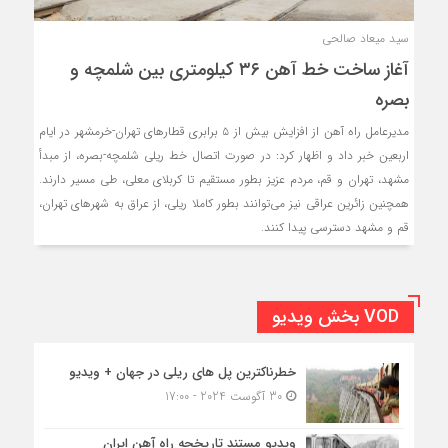
سید میعاد صالحی
آغاز ساخت خط آهن ۳۶ کیلومتری بین شلمچه و
بصره
مدیرعامل راه آهن از افزایش بیش از ۵ برابری قطارهای تهران-خرمشهر در ایام
اربعین خبر داد و اظهار کرد: در صورت اتصال خط ریلی شلمچه-بصره، از مبدأ
مشهد، تهران و قم، مردم عزیز بطور مستقیم تا کربلای معلی، طی مسیر دارند.
همچنین زائرین عراقی نیز می‌توانند بطور کاملا ریلی، از عراق به شهرهای تهران،
قم و مشهد دسترسی پیدا کنند.
VOD بخش ویدیو
خطرناکترین پل های ریلی در جهان + ویدیو
30 آگوست 2024 - 17:00
ویدیو مستند تاریخچه راه آهن ایران