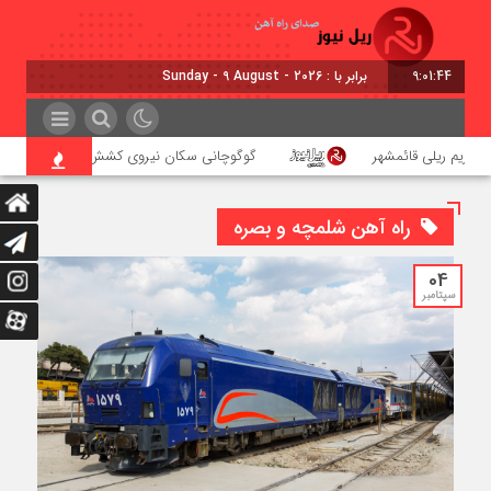
9:01:45
برابر با : Sunday - 9 August - 2026
حریم ریلی قائمشهر
گوگوچانی سکان نیروی کشش را برعهده گرفت
راه آهن شلمچه و بصره
04
سپتامبر