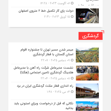
06 آگوست 2023 - 14:28
دولت پای کار تکمیل خط ۲ متروی اصفهان
15 آوریل 2023 - 2:31
گردشگری
میسر شدن مسیر تهران تا جشنواره اقوام
استان گلستان با قطار گردشگری
09 دسامبر 2025 - 22:07
نشست مدیرعامل شرکت راه آهن با مدیرعامل
هلدینگ گردشگری تامین اجتماعی (هگتا)
08 دسامبر 2025 - 22:04
راه اندازی قطار مثلث گردشگری ایران در یزد
04 می 2025 - 1:48
نکاتی که قبل از درخواست ویزای استونی باید
بدانید